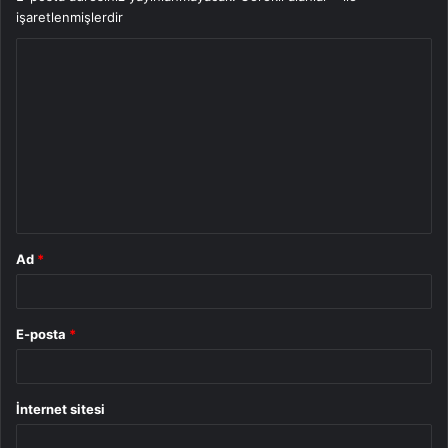
işaretlenmişlerdir
Y
o
r
u
m
*
Ad
*
E-posta
*
İnternet sitesi