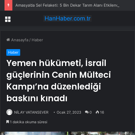
Amasya’da Sel Felaketi: 5 Bin Dekar Tarım Alanı Etkilendi
Menü
Anasayfa
/
Haber
Haber
Yemen hükümeti, İsrail
güçlerinin Cenin Mülteci
Kampı’na düzenlediği
baskını kınadı
NİLAY VATANSEVER
Ocak 27, 2023
0
16
1 dakika okuma süresi