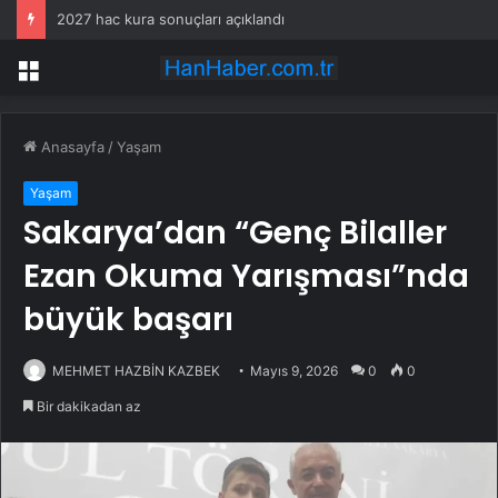
2027 hac kura sonuçları açıklandı
Menü
Anasayfa
/
Yaşam
Yaşam
Sakarya’dan “Genç Bilaller
Ezan Okuma Yarışması”nda
büyük başarı
MEHMET HAZBİN KAZBEK
Mayıs 9, 2026
0
0
Bir dakikadan az