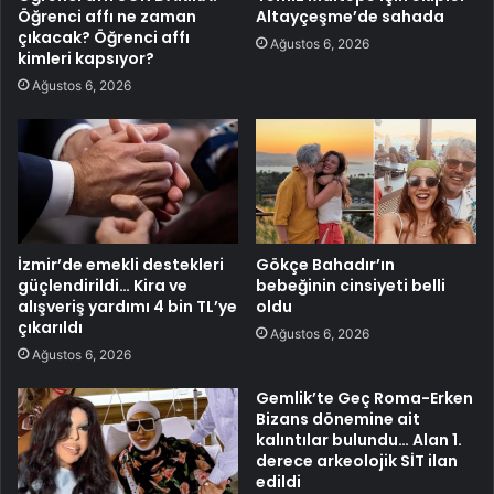
Öğrenci affı ne zaman
Altayçeşme’de sahada
çıkacak? Öğrenci affı
Ağustos 6, 2026
kimleri kapsıyor?
Ağustos 6, 2026
İzmir’de emekli destekleri
Gökçe Bahadır’ın
güçlendirildi… Kira ve
bebeğinin cinsiyeti belli
alışveriş yardımı 4 bin TL’ye
oldu
çıkarıldı
Ağustos 6, 2026
Ağustos 6, 2026
Gemlik’te Geç Roma-Erken
Bizans dönemine ait
kalıntılar bulundu… Alan 1.
derece arkeolojik SİT ilan
edildi