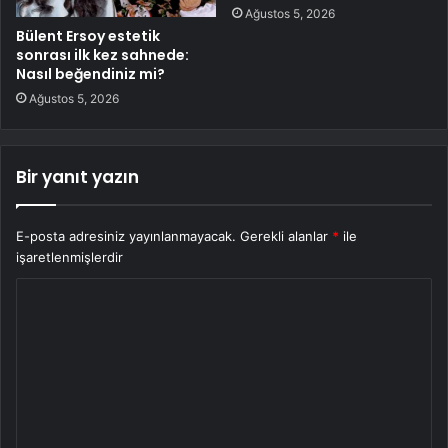
Ağustos 5, 2026
Bülent Ersoy estetik
sonrası ilk kez sahnede:
Nasıl beğendiniz mi?
Ağustos 5, 2026
Bir yanıt yazın
E-posta adresiniz yayınlanmayacak.
Gerekli alanlar
*
ile
işaretlenmişlerdir
Y
o
r
u
m
*