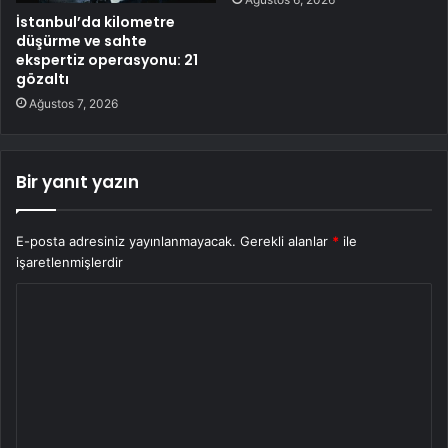
İstanbul’da kilometre
düşürme ve sahte
ekspertiz operasyonu: 21
gözaltı
Ağustos 7, 2026
Bir yanıt yazın
E-posta adresiniz yayınlanmayacak.
Gerekli alanlar
*
ile
işaretlenmişlerdir
Y
o
r
u
m
*