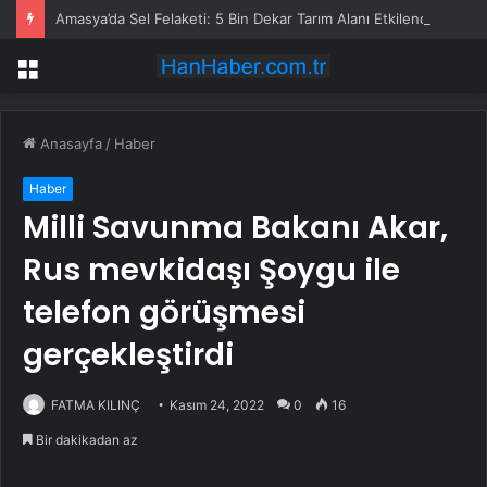
Amasya’da Sel Felaketi: 5 Bin Dekar Tarım Alanı Etkilendi
Menü
Anasayfa
/
Haber
Haber
Milli Savunma Bakanı Akar,
Rus mevkidaşı Şoygu ile
telefon görüşmesi
gerçekleştirdi
FATMA KILINÇ
Kasım 24, 2022
0
16
Bir dakikadan az