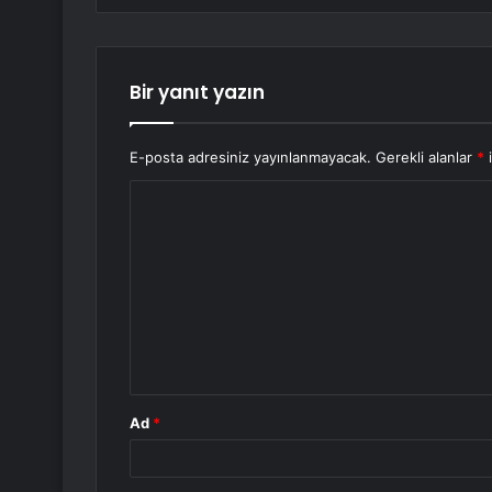
Bir yanıt yazın
E-posta adresiniz yayınlanmayacak.
Gerekli alanlar
*
i
Y
o
r
u
m
*
Ad
*