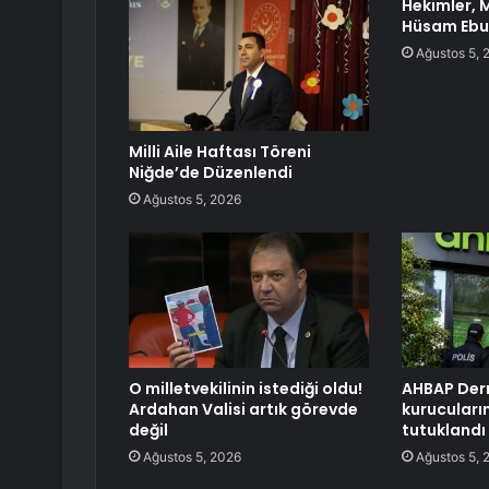
Hekimler, 
Hüsam Ebu 
Ağustos 5, 
Milli Aile Haftası Töreni
Niğde’de Düzenlendi
Ağustos 5, 2026
O milletvekilinin istediği oldu!
AHBAP Der
Ardahan Valisi artık görevde
kurucuları
değil
tutuklandı
Ağustos 5, 2026
Ağustos 5, 