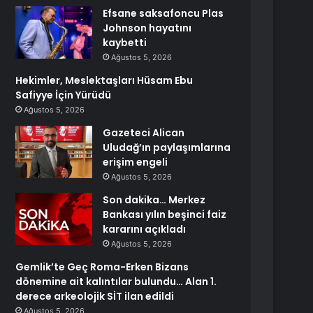
Efsane saksafoncu Plas
Johnson hayatını
kaybetti
Ağustos 5, 2026
Hekimler, Meslektaşları Hüsam Ebu
Safiyye İçin Yürüdü
Ağustos 5, 2026
Gazeteci Alican
Uludağ’ın paylaşımlarına
erişim engeli
Ağustos 5, 2026
Son dakika… Merkez
Bankası yılın beşinci faiz
kararını açıkladı
Ağustos 5, 2026
Gemlik’te Geç Roma-Erken Bizans
dönemine ait kalıntılar bulundu… Alan 1.
derece arkeolojik SİT ilan edildi
Ağustos 5, 2026