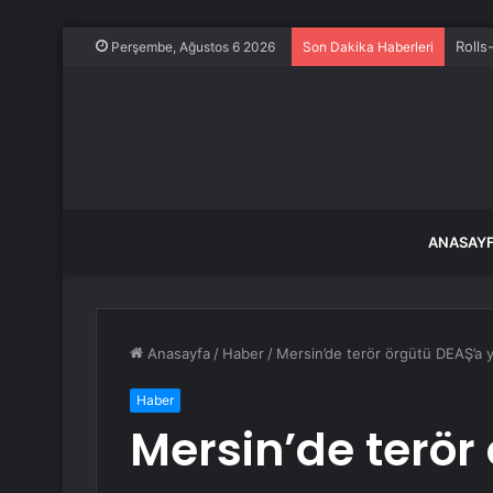
Rolls
Perşembe, Ağustos 6 2026
Son Dakika Haberleri
ANASAY
Anasayfa
/
Haber
/
Mersin’de terör örgütü DEAŞ’a y
Haber
Mersin’de terör