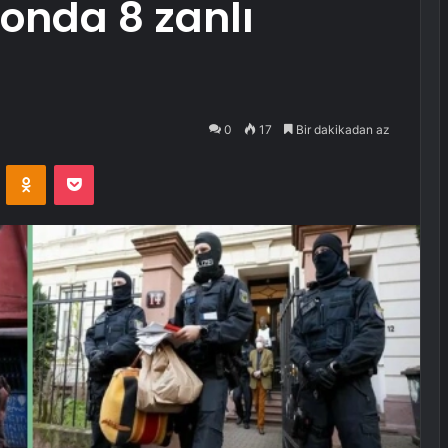
onda 8 zanlı
0
17
Bir dakikadan az
VKontakte
Odnoklassniki
Pocket