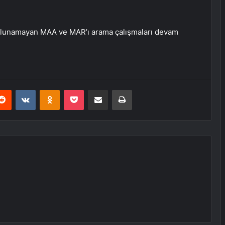
 bulunamayan MAA ve MAR’ı arama çalışmaları devam
erest
Reddit
VKontakte
Odnoklassniki
Pocket
E-Posta ile paylaş
Yazdır