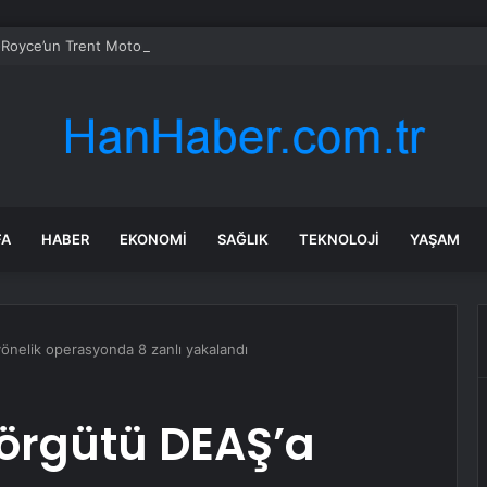
-Royce’un Trent Motor Problemleri Çözüldü: Kârlar Uçtu
FA
HABER
EKONOMI
SAĞLIK
TEKNOLOJI
YAŞAM
önelik operasyonda 8 zanlı yakalandı
 örgütü DEAŞ’a