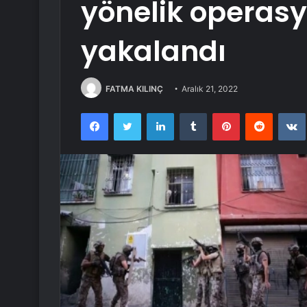
yönelik operasy
yakalandı
FATMA KILINÇ
Aralık 21, 2022
Facebook
Twitter
LinkedIn
Tumblr
Pinterest
Reddit