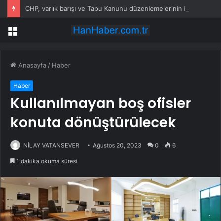
CHP, varlık barışı ve Tapu Kanunu düzenlemelerinin iptali için AYM’ye başvurdu
Menü
Anasayfa
/
Haber
Haber
Kullanılmayan boş ofisler
konuta dönüştürülecek
NİLAY VATANSEVER
Ağustos 20, 2023
0
6
1 dakika okuma süresi