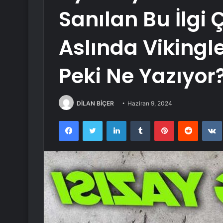
Sanılan Bu İlgi 
Aslında Vikingle
Peki Ne Yazıyor
DİLAN BİÇER
Haziran 9, 2024
Facebook
Twitter
LinkedIn
Tumblr
Pinterest
Reddit