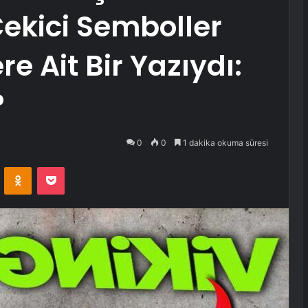
Çekici Semboller
re Ait Bir Yazıydı:
?
0
0
1 dakika okuma süresi
VKontakte
Odnoklassniki
Pocket