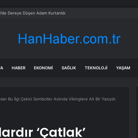
l’de Dereye Düşen Adam Kurtarıldı
FA
HABER
EKONOMI
SAĞLIK
TEKNOLOJI
YAŞAM
nılan Bu İlgi Çekici Semboller Aslında Vikinglere Ait Bir Yazıydı:
ardır ‘Çatlak’