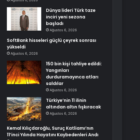
Ağustos 6, 2026
Dünya lideri Türk taze
inciri yeni sezona
başladı
Ağustos 6, 2026
SoftBank hisseleri güçlü çeyrek sonrası
yükseldi
Ağustos 6, 2026
150 bin kişi tahliye edildi:
Yangınları
durduramayınca atları
saldılar
Ağustos 6, 2026
Türkiye’nin 11 ilinin
altından altın fışkıracak
Ağustos 6, 2026
Kemal Kılıçdaroğlu, Suruç Katliamı’nın
11’inci Yılında Hayatını Kaybedenleri Andı