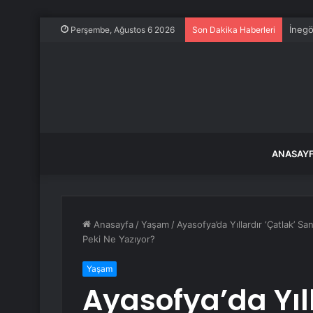
İnegö
Perşembe, Ağustos 6 2026
Son Dakika Haberleri
ANASAY
Anasayfa
/
Yaşam
/
Ayasofya’da Yıllardır ‘Çatlak’ Sa
Peki Ne Yazıyor?
Yaşam
Ayasofya’da Yıll