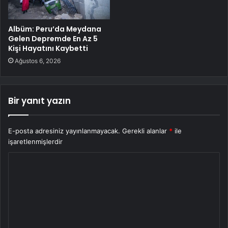
Albüm: Peru’da Meydana
Gelen Depremde En Az 5
Kişi Hayatını Kaybetti
Ağustos 6, 2026
Bir yanıt yazın
E-posta adresiniz yayınlanmayacak.
Gerekli alanlar
*
ile
işaretlenmişlerdir
Y
o
r
u
m