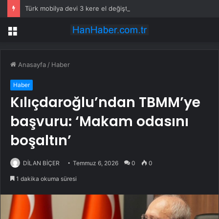
Türk mobilya devi 3 kere el değiştirdi, artık resmen satıldı
Menü
Anasayfa
/
Haber
Haber
Kılıçdaroğlu’ndan TBMM’ye
başvuru: ‘Makam odasını
boşaltın’
DİLAN BİÇER
Temmuz 6, 2026
0
0
1 dakika okuma süresi