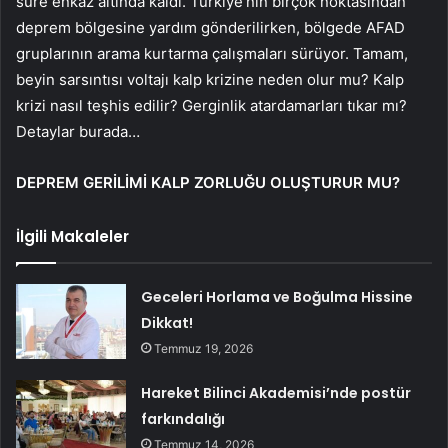
süre enkaz altında kaldı. Türkiye’nin birçok noktasından
deprem bölgesine yardım gönderilirken, bölgede AFAD
gruplarının arama kurtarma çalışmaları sürüyor. Tamam,
beyin sarsıntısı voltajı kalp krizine neden olur mu? Kalp
krizi nasıl teşhis edilir? Gerginlik atardamarları tıkar mı?
Detaylar burada…
DEPREM GERİLİMİ KALP ZORLUĞU OLUŞTURUR MU?
İlgili Makaleler
Geceleri Horlama ve Boğulma Hissine
Dikkat!
Temmuz 19, 2026
Hareket Bilinci Akademisi’nde postür
farkındalığı
Temmuz 14, 2026