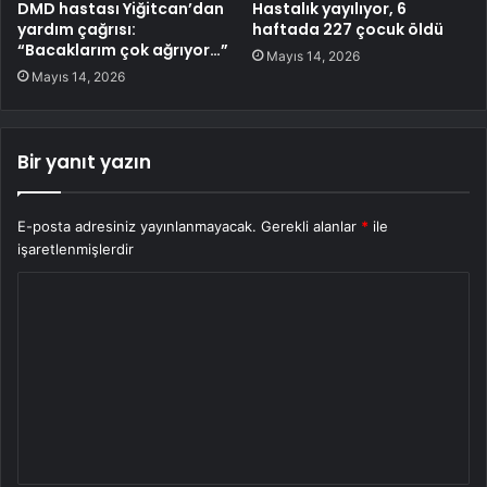
DMD hastası Yiğitcan’dan
Hastalık yayılıyor, 6
yardım çağrısı:
haftada 227 çocuk öldü
“Bacaklarım çok ağrıyor…”
Mayıs 14, 2026
Mayıs 14, 2026
Bir yanıt yazın
E-posta adresiniz yayınlanmayacak.
Gerekli alanlar
*
ile
işaretlenmişlerdir
Y
o
r
u
m
*