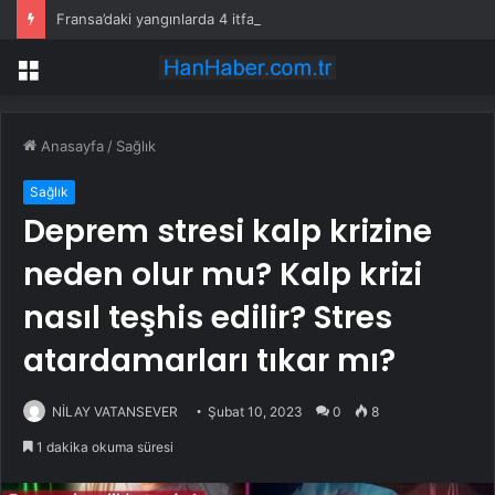
Fransa’daki yangınlarda 4 itfaiye eri hayatını kaybetti
Menü
Anasayfa
/
Sağlık
Sağlık
Deprem stresi kalp krizine
neden olur mu? Kalp krizi
nasıl teşhis edilir? Stres
atardamarları tıkar mı?
NİLAY VATANSEVER
Şubat 10, 2023
0
8
1 dakika okuma süresi