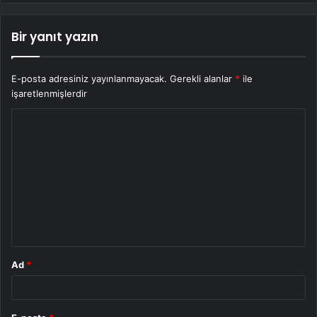
Bir yanıt yazın
E-posta adresiniz yayınlanmayacak.
Gerekli alanlar
*
ile
işaretlenmişlerdir
Y
o
r
u
m
*
Ad
*