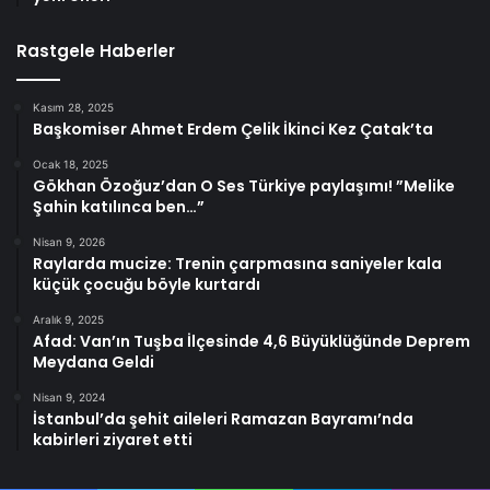
Rastgele Haberler
Kasım 28, 2025
Başkomiser Ahmet Erdem Çelik İkinci Kez Çatak’ta
Ocak 18, 2025
Gökhan Özoğuz’dan O Ses Türkiye paylaşımı! ”Melike
Şahin katılınca ben…”
Nisan 9, 2026
Raylarda mucize: Trenin çarpmasına saniyeler kala
küçük çocuğu böyle kurtardı
Aralık 9, 2025
Afad: Van’ın Tuşba İlçesinde 4,6 Büyüklüğünde Deprem
Meydana Geldi
Nisan 9, 2024
İstanbul’da şehit aileleri Ramazan Bayramı’nda
kabirleri ziyaret etti