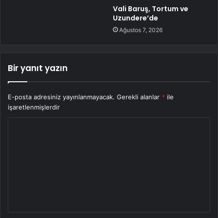
Vali Baruş, Tortum ve
Uzundere’de
Ağustos 7, 2026
Bir yanıt yazın
E-posta adresiniz yayınlanmayacak.
Gerekli alanlar
*
ile
işaretlenmişlerdir
Y
o
r
u
m
*