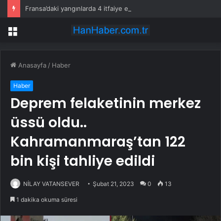
Fransa’daki yangınlarda 4 itfaiye eri hayatını kaybetti
Menü
Anasayfa
/
Haber
Haber
Deprem felaketinin merkez
üssü oldu..
Kahramanmaraş’tan 122
bin kişi tahliye edildi
NİLAY VATANSEVER
Şubat 21, 2023
0
13
1 dakika okuma süresi