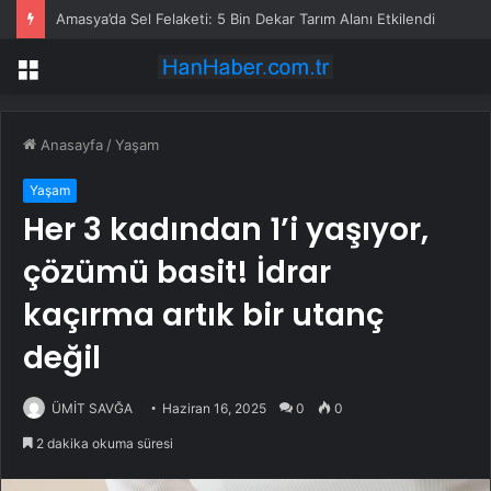
Amasya’da Sel Felaketi: 5 Bin Dekar Tarım Alanı Etkilendi
Menü
Anasayfa
/
Yaşam
Yaşam
Her 3 kadından 1’i yaşıyor,
çözümü basit! İdrar
kaçırma artık bir utanç
değil
ÜMİT SAVĞA
Haziran 16, 2025
0
0
2 dakika okuma süresi