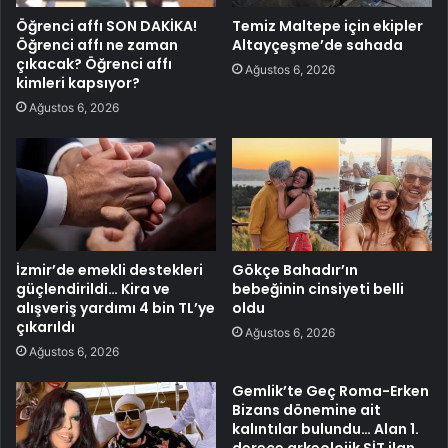
Öğrenci affı SON DAKİKA!
Temiz Maltepe için ekipler
Öğrenci affı ne zaman
Altayçeşme’de sahada
çıkacak? Öğrenci affı
Ağustos 6, 2026
kimleri kapsıyor?
Ağustos 6, 2026
İzmir’de emekli destekleri
Gökçe Bahadır’ın
güçlendirildi… Kira ve
bebeğinin cinsiyeti belli
alışveriş yardımı 4 bin TL’ye
oldu
çıkarıldı
Ağustos 6, 2026
Ağustos 6, 2026
Gemlik’te Geç Roma-Erken
Bizans dönemine ait
kalıntılar bulundu… Alan 1.