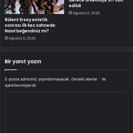
derece arkeolojik SİT ilan
edildi
Ağustos 5, 2026
Bülent Ersoy estetik
sonrası ilk kez sahnede:
Nasıl beğendiniz mi?
Ağustos 5, 2026
Bir yanıt yazın
E-posta adresiniz yayınlanmayacak.
Gerekli alanlar
*
ile
işaretlenmişlerdir
Y
o
r
u
m