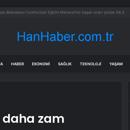
a’daki yangınlarda 4 itfaiye eri hayatını kaybetti
FA
HABER
EKONOMI
SAĞLIK
TEKNOLOJI
YAŞAM
na daha zam