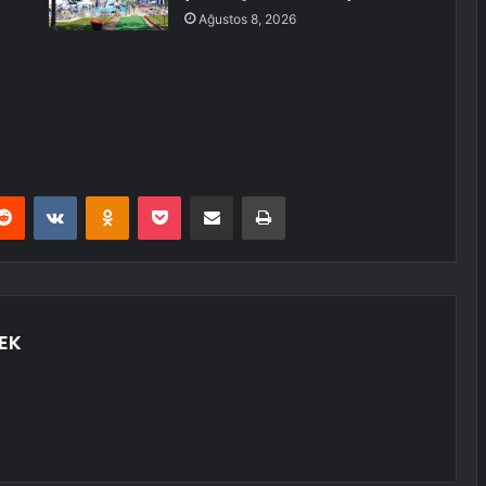
Ağustos 8, 2026
erest
Reddit
VKontakte
Odnoklassniki
Pocket
E-Posta ile paylaş
Yazdır
EK