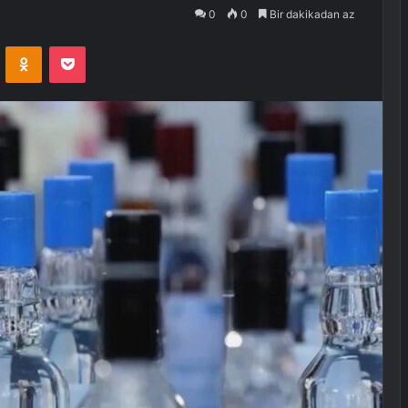
0
0
Bir dakikadan az
VKontakte
Odnoklassniki
Pocket