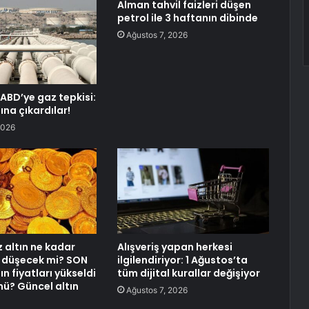
Alman tahvil faizleri düşen
petrol ile 3 haftanın dibinde
Ağustos 7, 2026
ABD’ye gaz tepkisi:
tına çıkardılar!
2026
altın ne kadar
Alışveriş yapan herkesi
 düşecek mi? SON
ilgilendiriyor: 1 Ağustos’ta
ın fiyatları yükseldi
tüm dijital kurallar değişiyor
mü? Güncel altın
Ağustos 7, 2026