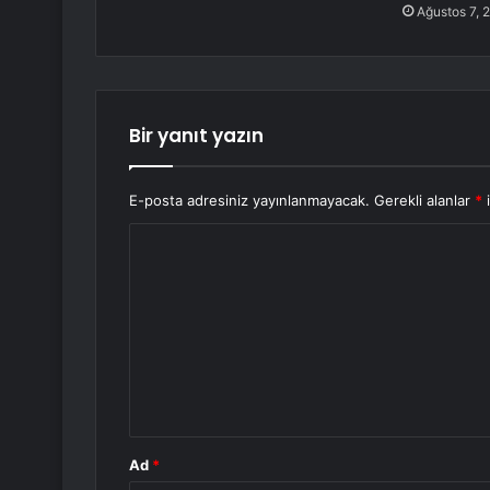
Ağustos 7, 
Bir yanıt yazın
E-posta adresiniz yayınlanmayacak.
Gerekli alanlar
*
i
Y
o
r
u
m
*
Ad
*