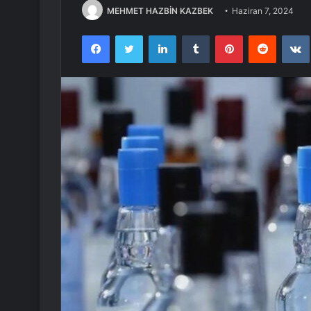
MEHMET HAZBİN KAZBEK
Haziran 7, 2024
Facebook
Twitter
LinkedIn
Tumblr
Pinterest
Reddit