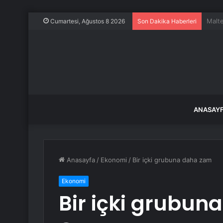
Frans
Cumartesi, Ağustos 8 2026
Son Dakika Haberleri
ANASAY
Anasayfa
/
Ekonomi
/
Bir içki grubuna daha zam
Ekonomi
Bir içki grubu