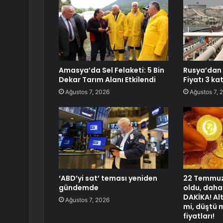
Amasya’da Sel Felaketi: 5 Bin
Rusya’dan 
Dekar Tarım Alanı Etkilendi
Fiyatı 3 ka
Ağustos 7, 2026
Ağustos 7, 
‘ABD’yi sat’ teması yeniden
22 Temmuz 
gündemde
oldu, daha
DAKİKA! Alt
Ağustos 7, 2026
mi, düştü 
fiyatları!