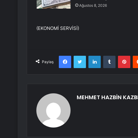
Ağustos 8, 2026
(EKONOMİ SERVİSİ)
Facebook
Twitter
LinkedIn
Tumblr
Pint
Paylaş
MEHMET HAZBİN KAZB