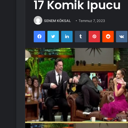
17 Komik İpucu
SENEM KÖKSAL
Temmuz 7, 2023
Facebook
Twitter
LinkedIn
Tumblr
Pinterest
Reddit