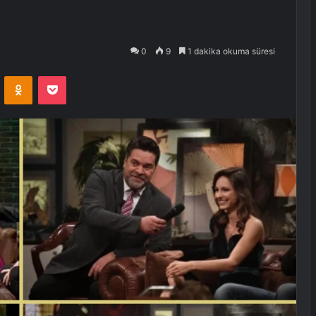
0
9
1 dakika okuma süresi
VKontakte
Odnoklassniki
Pocket