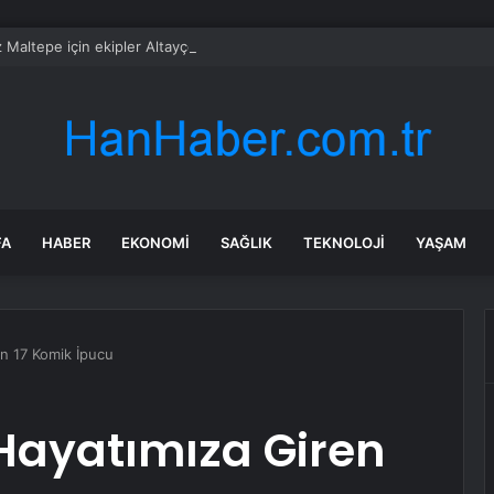
 Maltepe için ekipler Altayçeşme’de sahada
FA
HABER
EKONOMI
SAĞLIK
TEKNOLOJI
YAŞAM
n 17 Komik İpucu
Hayatımıza Giren