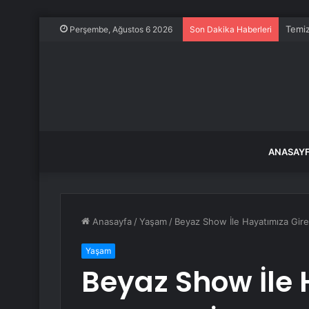
Temiz
Perşembe, Ağustos 6 2026
Son Dakika Haberleri
ANASAY
Anasayfa
/
Yaşam
/
Beyaz Show İle Hayatımıza Gire
Yaşam
Beyaz Show İle 