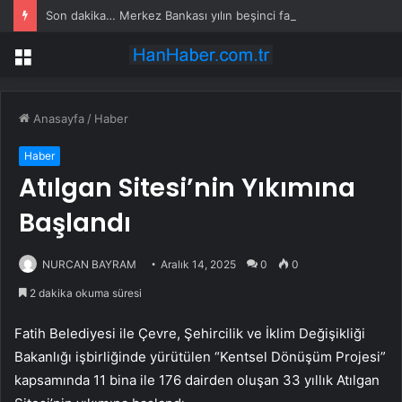
Son dakika… Merkez Bankası yılın beşinci faiz kararını açıkladı
Menü
Anasayfa
/
Haber
Haber
Atılgan Sitesi’nin Yıkımına
Başlandı
NURCAN BAYRAM
Aralık 14, 2025
0
0
2 dakika okuma süresi
Fatih Belediyesi ile Çevre, Şehircilik ve İklim Değişikliği
Bakanlığı işbirliğinde yürütülen “Kentsel Dönüşüm Projesi”
kapsamında 11 bina ile 176 dairden oluşan 33 yıllık Atılgan