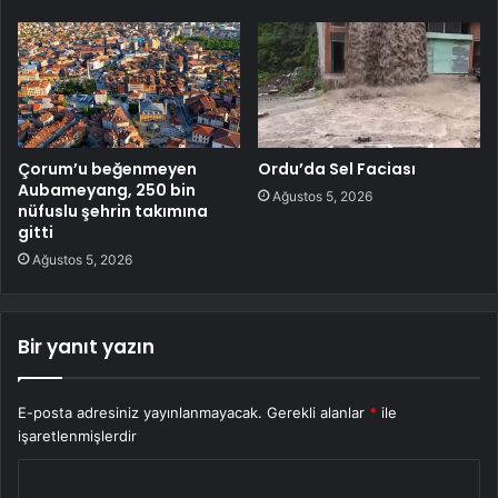
Çorum’u beğenmeyen
Ordu’da Sel Faciası
Aubameyang, 250 bin
Ağustos 5, 2026
nüfuslu şehrin takımına
gitti
Ağustos 5, 2026
Bir yanıt yazın
E-posta adresiniz yayınlanmayacak.
Gerekli alanlar
*
ile
işaretlenmişlerdir
Y