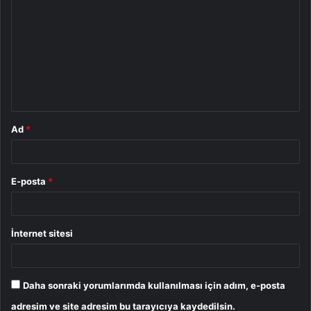
o
r
u
m
*
Ad
*
E-posta
*
İnternet sitesi
Daha sonraki yorumlarımda kullanılması için adım, e-posta
adresim ve site adresim bu tarayıcıya kaydedilsin.