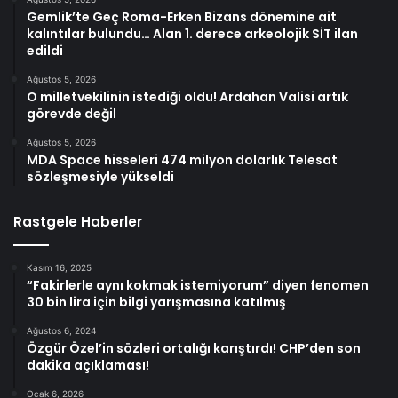
Gemlik’te Geç Roma-Erken Bizans dönemine ait
kalıntılar bulundu… Alan 1. derece arkeolojik SİT ilan
edildi
Ağustos 5, 2026
O milletvekilinin istediği oldu! Ardahan Valisi artık
görevde değil
Ağustos 5, 2026
MDA Space hisseleri 474 milyon dolarlık Telesat
sözleşmesiyle yükseldi
Rastgele Haberler
Kasım 16, 2025
“Fakirlerle aynı kokmak istemiyorum” diyen fenomen
30 bin lira için bilgi yarışmasına katılmış
Ağustos 6, 2024
Özgür Özel’in sözleri ortalığı karıştırdı! CHP’den son
dakika açıklaması!
Ocak 6, 2026