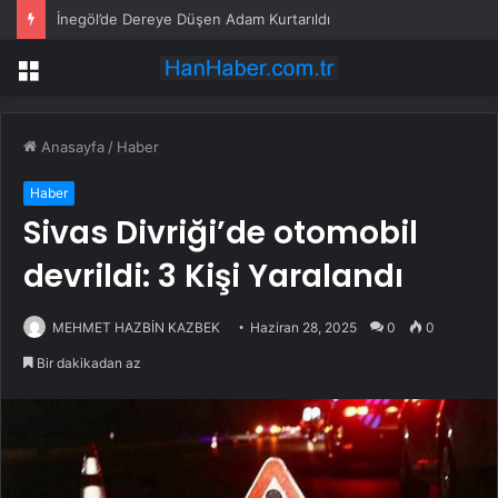
İnegöl’de Dereye Düşen Adam Kurtarıldı
Menü
Anasayfa
/
Haber
Haber
Sivas Divriği’de otomobil
devrildi: 3 Kişi Yaralandı
MEHMET HAZBİN KAZBEK
Haziran 28, 2025
0
0
Bir dakikadan az