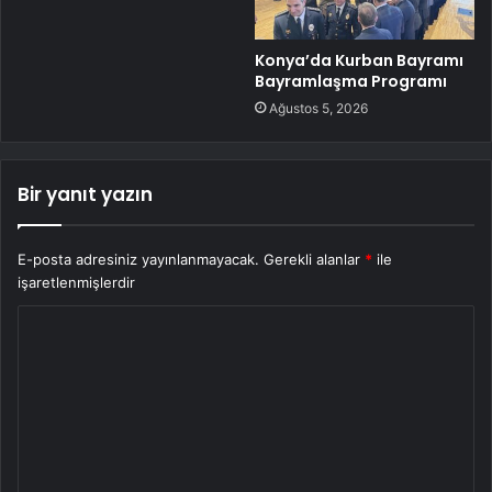
Konya’da Kurban Bayramı
Bayramlaşma Programı
Ağustos 5, 2026
Bir yanıt yazın
E-posta adresiniz yayınlanmayacak.
Gerekli alanlar
*
ile
işaretlenmişlerdir
Y
o
r
u
m
*