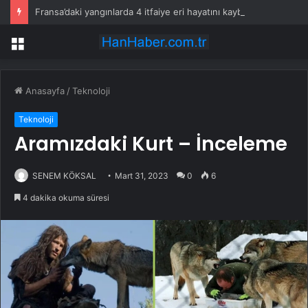
Fransa’daki yangınlarda 4 itfaiye eri hayatını kaybetti
Menü
Anasayfa
/
Teknoloji
Teknoloji
Aramızdaki Kurt – İnceleme
SENEM KÖKSAL
Mart 31, 2023
0
6
4 dakika okuma süresi