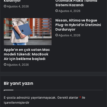
Kaldırıyor
Otomatik Plaka Tanıma
Sistemi Kazandı
Ağustos 4, 2026
Ağustos 4, 2026
Nissan, Altima ve Rogue
Plug-In Hybrid’in Üretimini
Durduruyor
Ağustos 4, 2026
Apple’ın en çok satan Mac
modeli tükendi: MacBook
Air için bekleme başladı
Ağustos 4, 2026
Bir yanıt yazın
E-posta adresiniz yayınlanmayacak.
Gerekli alanlar
*
ile
işaretlenmişlerdir