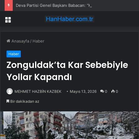
Deva Partisi Genel Başkanı Babacan: “Kıbrıs Bizim Milli Davamızdır”
Menü
Anasayfa
/
Haber
Haber
Zonguldak’ta Kar Sebebiyle
Yollar Kapandı
MEHMET HAZBİN KAZBEK
Mayıs 13, 2026
0
0
Bir dakikadan az