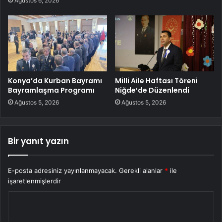
Ağustos 6, 2026
Konya’da Kurban Bayramı
Milli Aile Haftası Töreni
Bayramlaşma Programı
Niğde’de Düzenlendi
Ağustos 5, 2026
Ağustos 5, 2026
Bir yanıt yazın
E-posta adresiniz yayınlanmayacak.
Gerekli alanlar
*
ile
işaretlenmişlerdir
Y
o