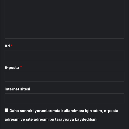
r
u
m
*
Ad
*
E-posta
*
İnternet sitesi
Daha sonraki yorumlarımda kullanılması için adım, e-posta
adresim ve site adresim bu tarayıcıya kaydedilsin.