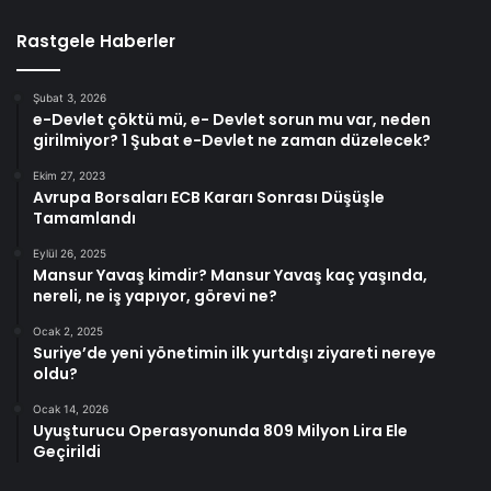
Rastgele Haberler
Şubat 3, 2026
e-Devlet çöktü mü, e- Devlet sorun mu var, neden
girilmiyor? 1 Şubat e-Devlet ne zaman düzelecek?
Ekim 27, 2023
Avrupa Borsaları ECB Kararı Sonrası Düşüşle
Tamamlandı
Eylül 26, 2025
Mansur Yavaş kimdir? Mansur Yavaş kaç yaşında,
nereli, ne iş yapıyor, görevi ne?
Ocak 2, 2025
Suriye’de yeni yönetimin ilk yurtdışı ziyareti nereye
oldu?
Ocak 14, 2026
Uyuşturucu Operasyonunda 809 Milyon Lira Ele
Geçirildi