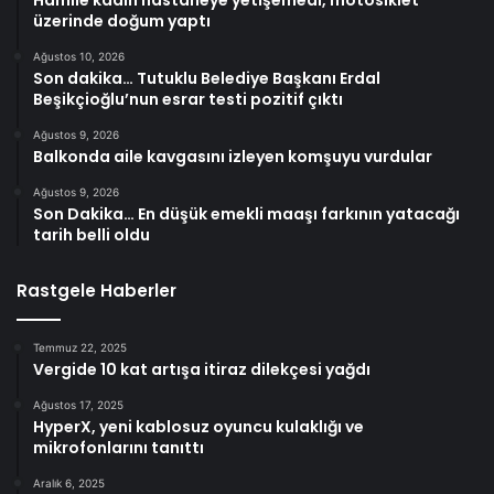
Hamile kadın hastaneye yetişemedi, motosiklet
üzerinde doğum yaptı
Ağustos 10, 2026
Son dakika… Tutuklu Belediye Başkanı Erdal
Beşikçioğlu’nun esrar testi pozitif çıktı
Ağustos 9, 2026
Balkonda aile kavgasını izleyen komşuyu vurdular
Ağustos 9, 2026
Son Dakika… En düşük emekli maaşı farkının yatacağı
tarih belli oldu
Rastgele Haberler
Temmuz 22, 2025
Vergide 10 kat artışa itiraz dilekçesi yağdı
Ağustos 17, 2025
HyperX, yeni kablosuz oyuncu kulaklığı ve
mikrofonlarını tanıttı
Aralık 6, 2025