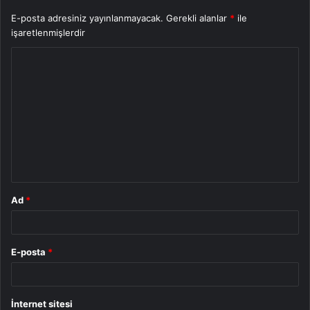
E-posta adresiniz yayınlanmayacak.
Gerekli alanlar
*
ile
işaretlenmişlerdir
Y
o
r
u
m
*
Ad
*
E-posta
*
İnternet sitesi