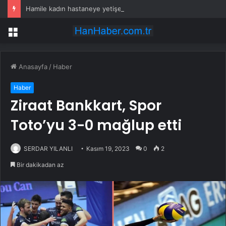
Hamile kadın hastaneye yetişemedi, motosiklet üzerinde doğum yaptı
Menü
Anasayfa
/
Haber
Haber
Ziraat Bankkart, Spor
Toto’yu 3-0 mağlup etti
SERDAR YILANLI
Kasım 19, 2023
0
2
Bir dakikadan az