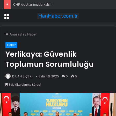
CHP dostlarımızda kalsın
Menü
Anasayfa
/
Haber
Haber
Yerlikaya: Güvenlik
Toplumun Sorumluluğu
DİLAN BİÇER
Eylül 16, 2025
0
0
1 dakika okuma süresi