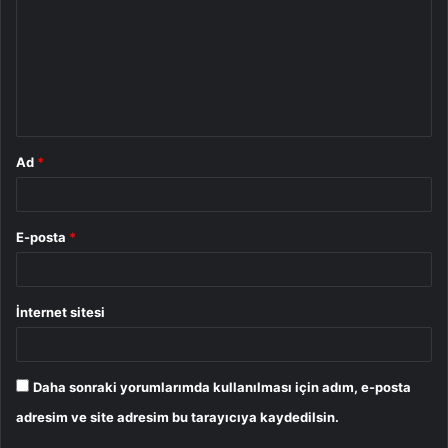
r
u
m
*
Ad
*
E-posta
*
İnternet sitesi
Daha sonraki yorumlarımda kullanılması için adım, e-posta
adresim ve site adresim bu tarayıcıya kaydedilsin.