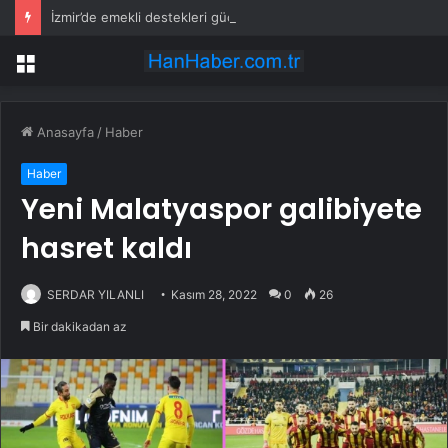
İzmir’de emekli destekleri güçlendirildi… Kira ve alışveriş yardımı 4 bin TL’ye çıkarıldı
Menü
Anasayfa
/
Haber
Haber
Yeni Malatyaspor galibiyete
hasret kaldı
SERDAR YILANLI
Kasım 28, 2022
0
26
Bir dakikadan az