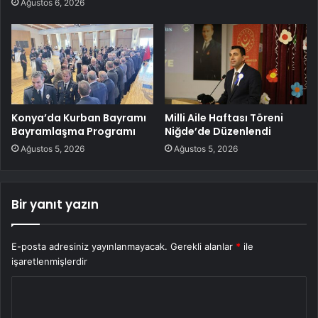
Ağustos 6, 2026
Konya’da Kurban Bayramı
Milli Aile Haftası Töreni
Bayramlaşma Programı
Niğde’de Düzenlendi
Ağustos 5, 2026
Ağustos 5, 2026
Bir yanıt yazın
E-posta adresiniz yayınlanmayacak.
Gerekli alanlar
*
ile
işaretlenmişlerdir
Y
o