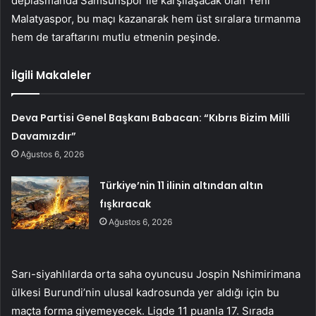
deplasmanda Samsunspor ile karşılaşacak olan Yeni
Malatyaspor, bu maçı kazanarak hem üst sıralara tırmanma
hem de taraftarını mutlu etmenin peşinde.
İlgili Makaleler
Deva Partisi Genel Başkanı Babacan: “Kıbrıs Bizim Milli
Davamızdır”
Ağustos 6, 2026
Türkiye’nin 11 ilinin altından altın
fışkıracak
Ağustos 6, 2026
Sarı-siyahlılarda orta saha oyuncusu Jospin Nshimirimana
ülkesi Burundi’nin ulusal kadrosunda yer aldığı için bu
maçta forma giyemeyecek. Ligde 11 puanla 17. Sırada