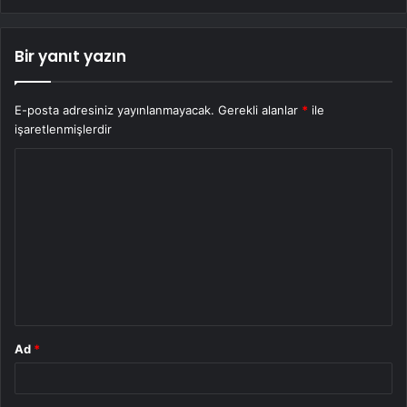
Bir yanıt yazın
E-posta adresiniz yayınlanmayacak.
Gerekli alanlar
*
ile
işaretlenmişlerdir
Y
o
r
u
m
*
Ad
*