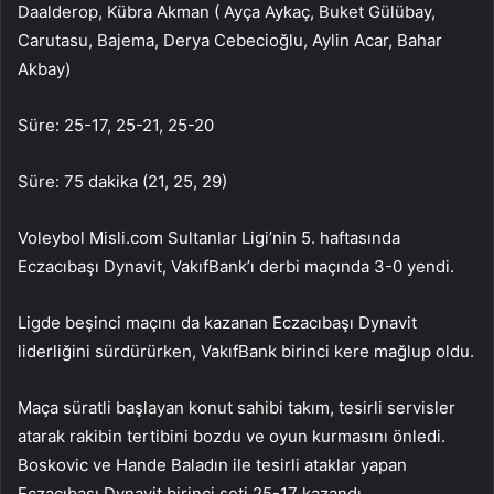
Daalderop, Kübra Akman ( Ayça Aykaç, Buket Gülübay,
Carutasu, Bajema, Derya Cebecioğlu, Aylin Acar, Bahar
Akbay)
Süre: 25-17, 25-21, 25-20
Süre: 75 dakika (21, 25, 29)
Voleybol Misli.com Sultanlar Ligi’nin 5. haftasında
Eczacıbaşı Dynavit, VakıfBank’ı derbi maçında 3-0 yendi.
Ligde beşinci maçını da kazanan Eczacıbaşı Dynavit
liderliğini sürdürürken, VakıfBank birinci kere mağlup oldu.
Maça süratli başlayan konut sahibi takım, tesirli servisler
atarak rakibin tertibini bozdu ve oyun kurmasını önledi.
Boskovic ve Hande Baladın ile tesirli ataklar yapan
Eczacıbaşı Dynavit birinci seti 25-17 kazandı.