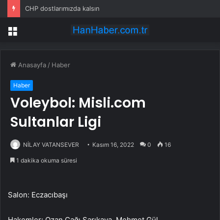
CHP dostlarımızda kalsın
Menü
Anasayfa
/
Haber
Haber
Voleybol: Misli.com
Sultanlar Ligi
NİLAY VATANSEVER
Kasım 16, 2022
0
16
1 dakika okuma süresi
Salon: Eczacıbaşı
Hakemler: Ozan Çağı Sarıkaya, Mehmet Gül