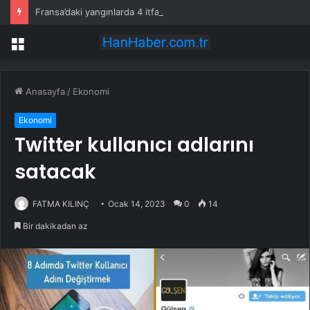
Fransa’daki yangınlarda 4 itfaiye eri hayatını kaybetti
Menü
Anasayfa
/
Ekonomi
Ekonomi
Twitter kullanıcı adlarını
satacak
FATMA KILINÇ
Ocak 14, 2023
0
14
Bir dakikadan az