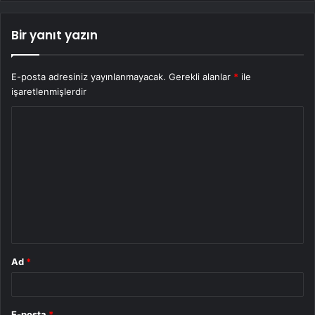
Bir yanıt yazın
E-posta adresiniz yayınlanmayacak.
Gerekli alanlar
*
ile
işaretlenmişlerdir
Y
o
r
u
m
*
Ad
*
E-posta
*