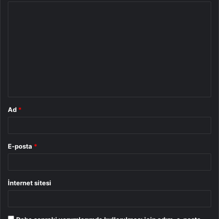
Y
o
r
u
m
*
Ad
*
E-posta
*
İnternet sitesi