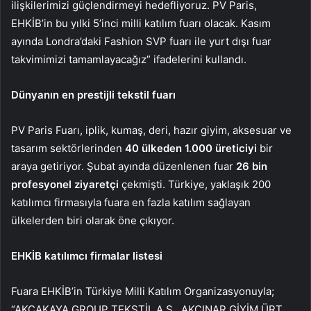
ilişkilerimizi güçlendirmeyi hedefliyoruz. PV Paris,
EHKİB’in bu yılki 5’inci milli katılım fuarı olacak. Kasım
ayında Londra’daki Fashion SVP fuarı ile yurt dışı fuar
takvimimizi tamamlayacağız” ifadelerini kullandı.
Dünyanın en prestijli tekstil fuarı
PV Paris Fuarı, iplik, kumaş, deri, hazır giyim, aksesuar ve
tasarım sektörlerinden
40 ülkeden 1.000 üreticiyi
bir
araya getiriyor. Şubat ayında düzenlenen fuar
26 bin
profesyonel ziyaretçi
çekmişti. Türkiye, yaklaşık 200
katılımcı firmasıyla fuara en fazla katılım sağlayan
ülkelerden biri olarak öne çıkıyor.
EHKİB katılımcı firmalar listesi
Fuara EHKİB’in Türkiye Milli Katılım Organizasyonuyla;
“AKÇAKAYA GROUP TEKSTİL A.Ş., AKÇINAR GİYİM ÜRT.