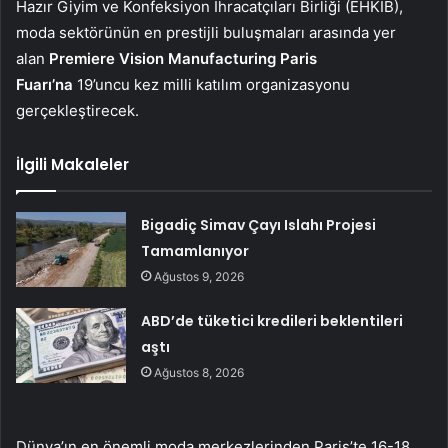
Hazır Giyim ve Konfeksiyon İhracatçıları Birliği (EHKİB),
moda sektörünün en prestijli buluşmaları arasında yer
alan
Premiere Vision Manufacturing Paris
Fuarı’na
19’uncu kez milli katılım organizasyonu
gerçekleştirecek.
İlgili Makaleler
Bigadiç Simav Çayı Islahı Projesi
Tamamlanıyor
Ağustos 9, 2026
ABD’de tüketici kredileri beklentileri
aştı
Ağustos 8, 2026
Dünya’ın en önemli moda merkezlerinden Paris’te 16-18