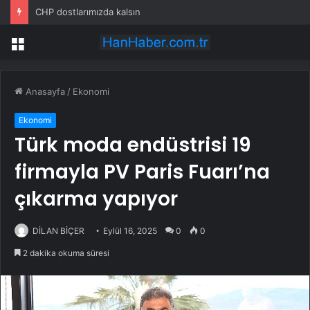
CHP dostlarımızda kalsın
Menü
Anasayfa
/
Ekonomi
Ekonomi
Türk moda endüstrisi 19
firmayla PV Paris Fuarı’na
çıkarma yapıyor
DİLAN BİÇER
Eylül 16, 2025
0
0
2 dakika okuma süresi