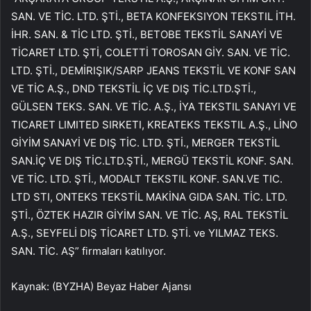
SAN. VE TİC. LTD. ŞTİ., BETA KONFEKSIYON TEKSTIL İTH.
İHR. SAN. & TİC LTD. ŞTİ., BETOBE TEKSTİL SANAYİ VE
TİCARET LTD. ŞTİ, COLETTİ TOROSAN GİY. SAN. VE TİC.
LTD. ŞTİ., DEMİRIŞIK/SARP JEANS TEKSTİL VE KONF SAN
VE TİC A.Ş., DND TEKSTİL İÇ VE DIŞ TİC.LTD.ŞTİ.,
GÜLSEN TEKS. SAN. VE TİC. A.Ş., İYA TEKSTIL SANAYI VE
TICARET LIMITED SIRKETI, KREATEKS TEKSTIL A.Ş., LİNO
GİYİM SANAYİ VE DIŞ TİC. LTD. ŞTİ., MERGER TEKSTİL
SAN.İÇ VE DIŞ TİC.LTD.ŞTİ., MERGÜ TEKSTİL KONF. SAN.
VE TİC. LTD. ŞTİ., MODALT TEKSTIL KONF. SAN.VE TIC.
LTD STI, ONTEKS TEKSTİL MAKİNA GIDA SAN. TİC. LTD.
ŞTİ., ÖZTEK HAZIR GİYİM SAN. VE TİC. AŞ, RAL TEKSTİL
A.Ş., SEYFELİ DIŞ TİCARET LTD. ŞTİ. ve YILMAZ TEKS.
SAN. TİC. AŞ” firmaları katılıyor.
Kaynak: (BYZHA) Beyaz Haber Ajansı