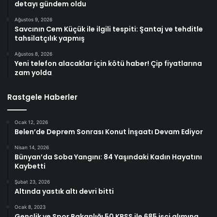
detayı gündem oldu
Ağustos 9, 2026
Savcının Cem Küçük ile ilgili tespiti: Şantaj ve tehditle
tahsilatçılık yapmış
Ağustos 8, 2026
Yeni telefon alacaklar için kötü haber! Çip fiyatlarına
zam yolda
Rastgele Haberler
Ocak 12, 2026
Belen’de Deprem Sonrası Konut İnşaatı Devam Ediyor
Nisan 14, 2026
Bünyan’da Soba Yangını: 84 Yaşındaki Kadın Hayatını
Kaybetti
Şubat 23, 2026
Altında yastık altı devri bitti
Ocak 8, 2023
Gençlik ve Spor Bakanlığı 50 KPSS ile 685 işçi alımına