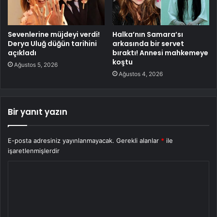
Sevenlerine müjdeyi verdi!
Halka’nın Samara’sı
Derya Uluğ düğün tarihini
arkasında bir servet
açıkladı
bıraktı! Annesi mahkemeye
koştu
Ağustos 5, 2026
Ağustos 4, 2026
Bir yanıt yazın
E-posta adresiniz yayınlanmayacak.
Gerekli alanlar
*
ile
işaretlenmişlerdir
Y
o
r
u