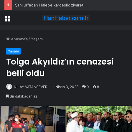
Şanlıurfa’dan Halep’e kardeşlik ziyareti
Menü
Anasayfa
/
Yaşam
Yaşam
Tolga Akyıldız’ın cenazesi
belli oldu
NİLAY VATANSEVER
Nisan 3, 2023
0
8
Bir dakikadan az