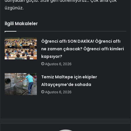
dünyadan göçtü. Size geri dönemiyoruz.. Çok ama çok
üzgünüz.
İlgili Makaleler
Öğrenci affı SON DAKİKA! Öğrenci affı
ne zaman çıkacak? Öğrenci affı kimleri
kapsıyor?
Ağustos 6, 2026
Temiz Maltepe için ekipler
Altayçeşme’de sahada
Ağustos 6, 2026