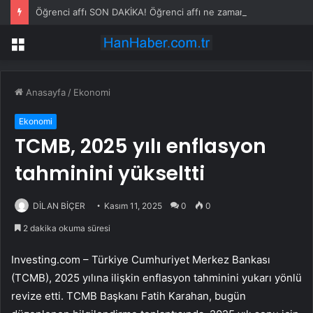
Öğrenci affı SON DAKİKA! Öğrenci affı ne zaman çıkacak? Öğrenci affı kimleri kapsıyor?
Menü
Anasayfa
/
Ekonomi
Ekonomi
TCMB, 2025 yılı enflasyon
tahminini yükseltti
DİLAN BİÇER
Kasım 11, 2025
0
0
2 dakika okuma süresi
Investing.com – Türkiye Cumhuriyet Merkez Bankası
(TCMB), 2025 yılına ilişkin
enflasyon tahminini
yukarı yönlü
revize etti. TCMB Başkanı Fatih Karahan, bugün