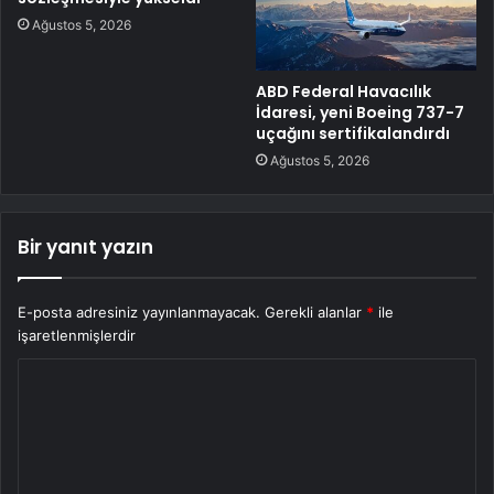
Ağustos 5, 2026
ABD Federal Havacılık
İdaresi, yeni Boeing 737-7
uçağını sertifikalandırdı
Ağustos 5, 2026
Bir yanıt yazın
E-posta adresiniz yayınlanmayacak.
Gerekli alanlar
*
ile
işaretlenmişlerdir
Y
o
r
u