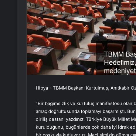
Hibya – TBMM Başkanı Kurtulmuş, Anıtkabir Özel
“Bir bağımsızlık ve kurtuluş manifestosu olan bu 
amaç doğrultusunda toplamayı başarmıştı. Bundan
diriliş destanı yazdınız. Türkiye Büyük Millet M
kurulduğunu, bugünlerde çok daha iyi idrak e
bir coşkuyla kutluyoruz. Meclisimizin dünya ç