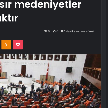
sır medeniyetler
ktır
0
0
1 dakika okuma süresi
VKontakte
Odnoklassniki
Pocket