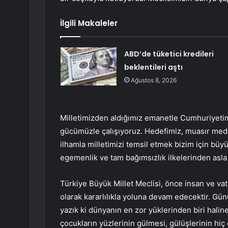
İlgili Makaleler
ABD’de tüketici kredileri
beklentileri aştı
Ağustos 8, 2026
Milletimizden aldığımız emanetle Cumhuriyetimiz
gücümüzle çalışıyoruz. Hedefimiz, muasır mede
ilhamla milletimizi temsil etmek bizim için büyü
egemenlik ve tam bağımsızlık ilkelerinden as
Türkiye Büyük Millet Meclisi, önce insan ve va
olarak kararlılıkla yoluna devam edecektir. G
yazık ki dünyanın en zor yüklerinden biri halin
çocukların yüzlerinin gülmesi, gülüşlerinin hiç