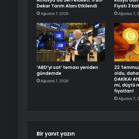
Amasya’da Sel Felaketi: 5 Bin
Rusya’dan 
Dekar Tarım Alanı Etkilendi
Fiyatı 3 ka
Ağustos 7, 2026
Ağustos 7, 
‘ABD’yi sat’ teması yeniden
22 Temmuz 
gündemde
oldu, daha
DAKİKA! Alt
Ağustos 7, 2026
mi, düştü 
fiyatları!
Ağustos 7, 
Bir yanıt yazın