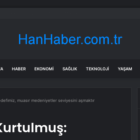
a’daki yangınlarda 4 itfaiye eri hayatını kaybetti
FA
HABER
EKONOMI
SAĞLIK
TEKNOLOJI
YAŞAM
efimiz, muasır medeniyetler seviyesini aşmaktır
Kurtulmuş: