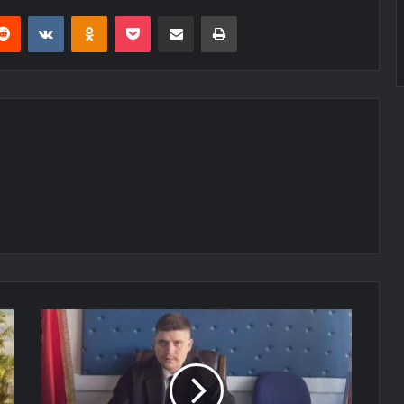
erest
Reddit
VKontakte
Odnoklassniki
Pocket
E-Posta ile paylaş
Yazdır