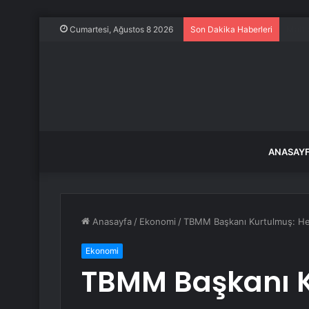
Frans
Cumartesi, Ağustos 8 2026
Son Dakika Haberleri
ANASAY
Anasayfa
/
Ekonomi
/
TBMM Başkanı Kurtulmuş: Hed
Ekonomi
TBMM Başkanı 