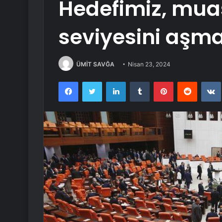
Hedefimiz, mua
seviyesini aşma
ÜMİT SAVĞA
Nisan 23, 2024
Facebook
Twitter
LinkedIn
Tumblr
Pinterest
Reddit