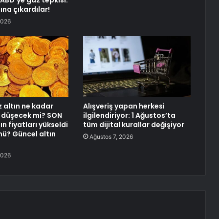
ABD’ye gaz tepkisi:
tına çıkardılar!
2026
altın ne kadar
Alışveriş yapan herkesi
 düşecek mi? SON
ilgilendiriyor: 1 Ağustos’ta
ın fiyatları yükseldi
tüm dijital kurallar değişiyor
mü? Güncel altın
Ağustos 7, 2026
2026