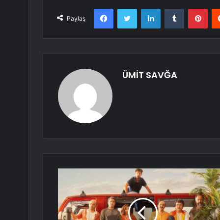
Facebook
Twitter
LinkedIn
Tumblr
Pint
Paylaş
ÜMİT SAVĞA