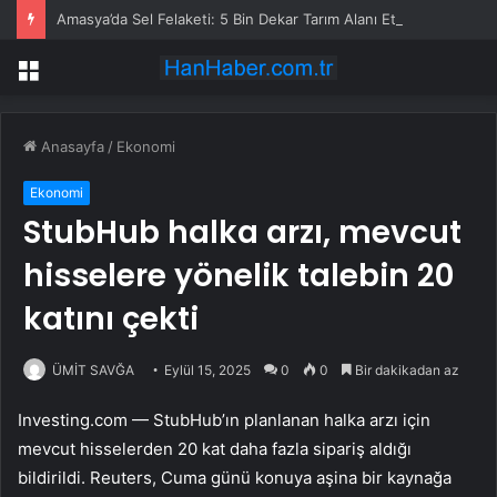
Amasya’da Sel Felaketi: 5 Bin Dekar Tarım Alanı Etkilendi
Menü
Anasayfa
/
Ekonomi
Ekonomi
StubHub halka arzı, mevcut
hisselere yönelik talebin 20
katını çekti
ÜMİT SAVĞA
Eylül 15, 2025
0
0
Bir dakikadan az
Investing.com — StubHub’ın planlanan halka arzı için
mevcut hisselerden 20 kat daha fazla sipariş aldığı
bildirildi. Reuters, Cuma günü konuya aşina bir kaynağa