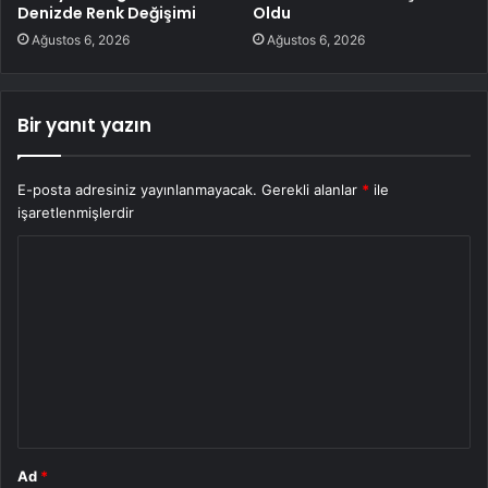
Denizde Renk Değişimi
Oldu
Ağustos 6, 2026
Ağustos 6, 2026
Bir yanıt yazın
E-posta adresiniz yayınlanmayacak.
Gerekli alanlar
*
ile
işaretlenmişlerdir
Y
o
r
u
m
*
Ad
*