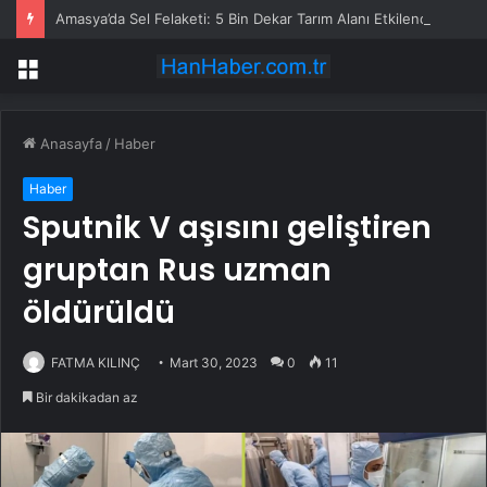
Amasya’da Sel Felaketi: 5 Bin Dekar Tarım Alanı Etkilendi
Menü
Anasayfa
/
Haber
Haber
Sputnik V aşısını geliştiren
gruptan Rus uzman
öldürüldü
FATMA KILINÇ
Mart 30, 2023
0
11
Bir dakikadan az