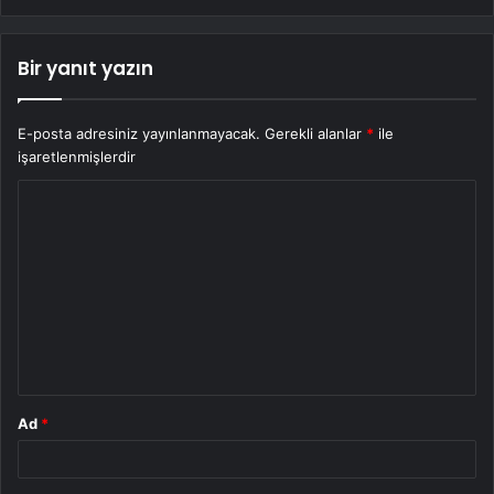
Bir yanıt yazın
E-posta adresiniz yayınlanmayacak.
Gerekli alanlar
*
ile
işaretlenmişlerdir
Y
o
r
u
m
*
Ad
*