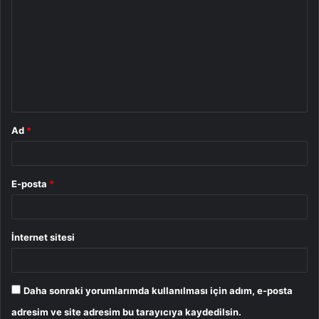
o
r
u
m
*
Ad
*
E-posta
*
İnternet sitesi
Daha sonraki yorumlarımda kullanılması için adım, e-posta
adresim ve site adresim bu tarayıcıya kaydedilsin.