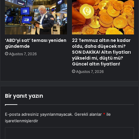
‘ABD’yi sat’ teması yeniden
22 Temmuz altın ne kadar
gündemde
oldu, daha düşecek mi?
SON DAKİKA! Altın fiyatları
Ağustos 7, 2026
yükseldi mi, düştü mü?
Güncel altın fiyatları!
Ağustos 7, 2026
Bir yanıt yazın
E-posta adresiniz yayınlanmayacak.
Gerekli alanlar
*
ile
işaretlenmişlerdir
Y