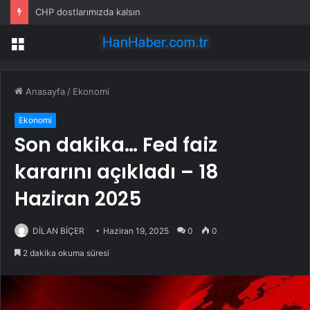
CHP dostlarımızda kalsın
Menü
Anasayfa
/
Ekonomi
Ekonomi
Son dakika… Fed faiz
kararını açıkladı – 18
Haziran 2025
DİLAN BİÇER
Haziran 19, 2025
0
0
2 dakika okuma süresi