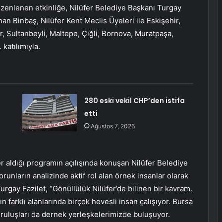
zenlenen etkinliğe, Nilüfer Belediye Başkanı Turgay
han Binbaş, Nilüfer Kent Meclis Üyeleri ile Eskişehir,
, Sultanbeyli, Maltepe, Çiğli, Bornova, Muratpaşa,
 katılımıyla.
280 eski vekil CHP’den istifa
etti
Ağustos 7, 2026
er aldığı programın açılışında konuşan Nilüfer Belediye
runların analizinde aktif rol alan örnek insanlar olarak
Turgay Fazilet, “Gönüllülük Nilüfer’de bilinen bir kavram.
n farklı alanlarında birçok hevesli insan çalışıyor. Bursa
uruluşları da dernek yerleşkelerimizde buluşuyor.