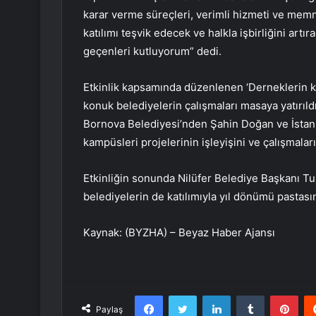
karar verme süreçleri, verimli hizmeti ve memn
katılımı teşvik edecek ve halkla işbirliğini art
geçenleri kutluyorum” dedi.
Etkinlik kapsamında düzenlenen ‘Derneklerin 
konuk belediyelerin çalışmaları masaya yatırıld
Bornova Belediyesi’nden Şahin Doğan ve İstanb
kampüsleri projelerinin işleyişini ve çalışmaları
Etkinliğin sonunda Nilüfer Belediye Başkanı Tur
belediyelerin de katılımıyla yıl dönümü pastasın
Kaynak: (BYZHA) – Beyaz Haber Ajansı
Facebook
Twitter
LinkedIn
Tumblr
Pint
Paylaş