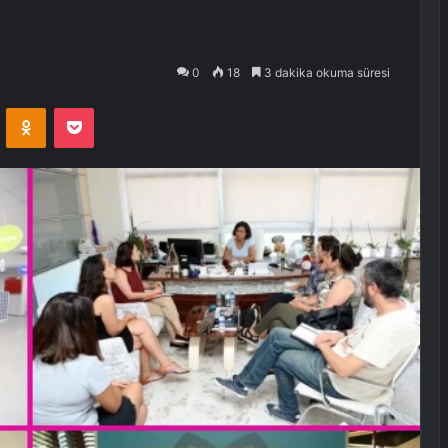
0
18
3 dakika okuma süresi
VKontakte
Odnoklassniki
Pocket