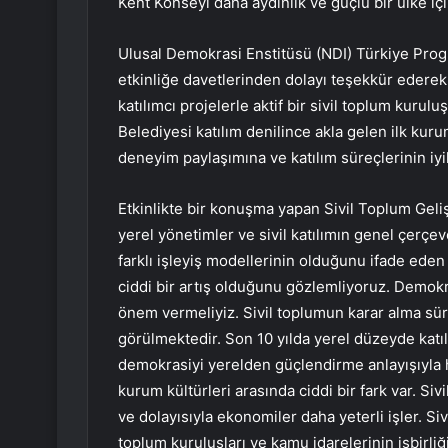
Kent Konseyi daha aydınlık ve güçlü bir ülke i
Ulusal Demokrasi Enstitüsü (NDI) Türkiye Prog
etkinliğe davetlerinden dolayı teşekkür ederek
katılımcı projelerle aktif bir sivil toplum kurul
Belediyesi katılım denilince akla gelen ilk kurum
deneyim paylaşımına ve katılım süreçlerinin iyil
Etkinlikte bir konuşma yapan Sivil Toplum Gel
yerel yönetimler ve sivil katılımın genel çerçe
farklı işleyiş modellerinin olduğunu ifade eden
ciddi bir artış olduğunu gözlemliyoruz. Demokra
önem vermeliyiz. Sivil toplumun karar alma sür
görülmektedir. Son 10 yılda yerel düzeyde katıl
demokrasiyi yerelden güçlendirme anlayışıyla h
kurum kültürleri arasında ciddi bir fark var. S
ve dolayısıyla ekonomiler daha yeterli işler. Siv
toplum kuruluşları ve kamu idarelerinin işbirli