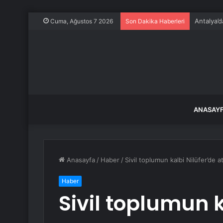
Antalya’d
Cuma, Ağustos 7 2026
Son Dakika Haberleri
ANASAY
Anasayfa
/
Haber
/
Sivil toplumun kalbi Nilüfer’de a
Haber
Sivil toplumun k