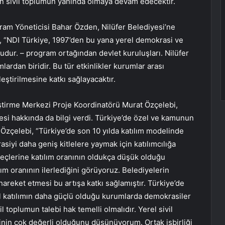
çin sivil toplumun yanında olmaya devam edecektir.
ram Yöneticisi Bahar Özden, Nilüfer Belediyesi’ne
, “NDI Türkiye, 1997’den bu yana yerel demokrasi ve
uşudur. – program ortağından devlet kuruluşları. Nilüfer
lardan biridir. Bu tür etkinlikler kurumlar arası
eştirilmesine katkı sağlayacaktır.
iştirme Merkezi Proje Koordinatörü Murat Özçelebi,
vesi hakkında da bilgi verdi. Türkiye’de özel ve kamunun
 Özçelebi, “Türkiye’de son 10 yılda katılım modelinde
siyi daha geniş kitlelere yaymak için katılımcılığa
eçlerine katılım oranının oldukça düşük olduğu
ım oranının ilerlediğini görüyoruz. Belediyelerin
areket etmesi bu artışa katkı sağlamıştır. Türkiye’de
ivil katılımın daha güçlü olduğu kurumlarda demokrasiler
il toplumun talebi hak temelli olmalıdır. Yerel sivil
ğinin çok değerli olduğunu düşünüyorum. Ortak işbirliği