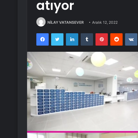
atıyor
NİLAY VATANSEVER
Aralık 12, 2022
Facebook
Twitter
LinkedIn
Tumblr
Pinterest
Reddit