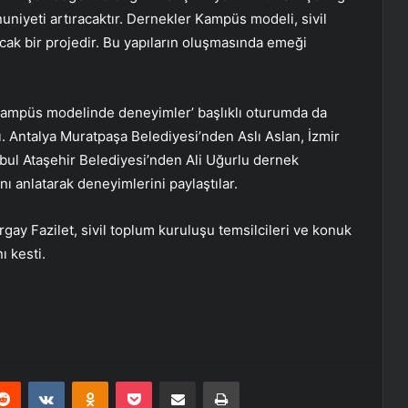
uniyeti artıracaktır. Dernekler Kampüs modeli, sivil
ıracak bir projedir. Bu yapıların oluşmasında emeği
kampüs modelinde deneyimler’ başlıklı oturumda da
ı. Antalya Muratpaşa Belediyesi’nden Aslı Aslan, İzmir
ul Ataşehir Belediyesi’nden Ali Uğurlu dernek
nı anlatarak deneyimlerini paylaştılar.
gay Fazilet, sivil toplum kuruluşu temsilcileri ve konuk
ı kesti.
erest
Reddit
VKontakte
Odnoklassniki
Pocket
E-Posta ile paylaş
Yazdır