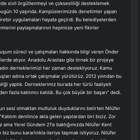
de sivil örgütlenmeyi ve çoksesliliği desteklemek
ugün 10 yaşında. Kampüslerimizde denetimler yapan
irebir uygulamaları hayata geçirdi. Bu belediyelerden
mlerini paylaşmalarının hepimize yeni fikirler
luşum süreci ve çalışmaları hakkında bilgi veren Önder
lerde atıyor. Anadolu Arastası gibi örnek bir projeye
. Kadın derneklerimizi her zaman destekliyoruz. Kamu
uşları adına ortak çalışmalar yürütürüz. 2012 yılından bu
liği yaptık. Derneklerimiz burada her türlü faaliyeti
den fazla katılımcı katıldı. Bu çok büyük bir başarı” dedi.
un sesi olmaktan mutluluk duyduklarını belirten Nilüfer
atılım denilince akla gelen yapılardan biri biziz. Zor
ız ama Yerel Gündem 21’e baktığımızda Nilüfer Kent
 biz bunu kararlılıkla ileriye taşımak istiyoruz. Nilüfer