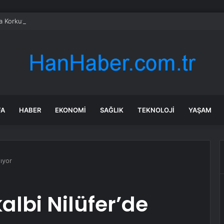
a Korkuteli üreticisine çifte destek
FA
HABER
EKONOMI
SAĞLIK
TEKNOLOJI
YAŞAM
tıyor
albi Nilüfer’de