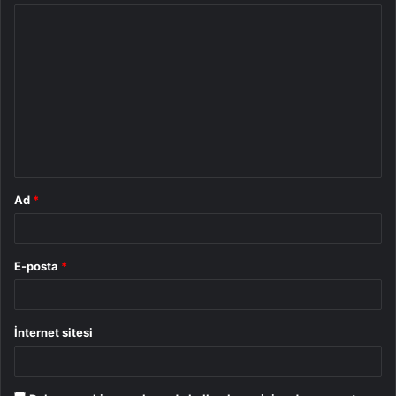
Y
o
r
u
m
*
Ad
*
E-posta
*
İnternet sitesi