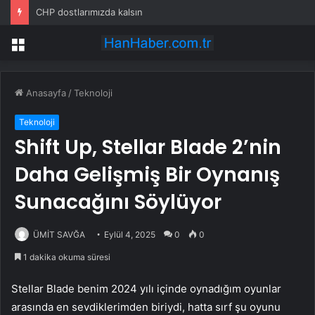
CHP dostlarımızda kalsın
Menü
Anasayfa
/
Teknoloji
Teknoloji
Shift Up, Stellar Blade 2’nin
Daha Gelişmiş Bir Oynanış
Sunacağını Söylüyor
ÜMİT SAVĞA
Eylül 4, 2025
0
0
1 dakika okuma süresi
Stellar Blade benim 2024 yılı içinde oynadığım oyunlar
arasında en sevdiklerimden biriydi, hatta sırf şu oyunu