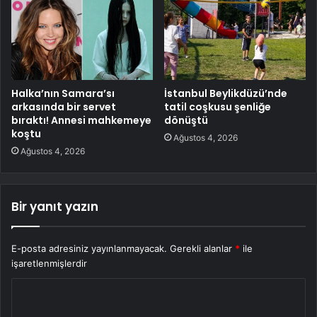
Halka’nın Samara’sı
İstanbul Beylikdüzü’nde
arkasında bir servet
tatil coşkusu şenliğe
bıraktı! Annesi mahkemeye
dönüştü
koştu
Ağustos 4, 2026
Ağustos 4, 2026
Bir yanıt yazın
E-posta adresiniz yayınlanmayacak.
Gerekli alanlar
*
ile
işaretlenmişlerdir
Y
o