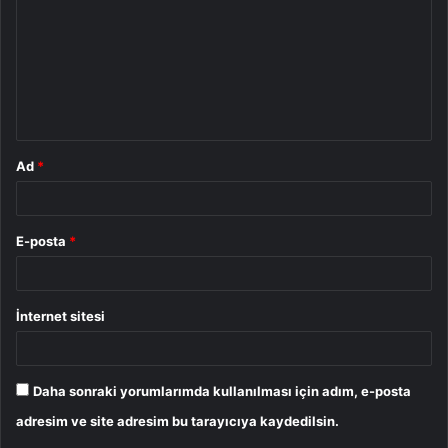
r
u
m
*
Ad
*
E-posta
*
İnternet sitesi
Daha sonraki yorumlarımda kullanılması için adım, e-posta
adresim ve site adresim bu tarayıcıya kaydedilsin.