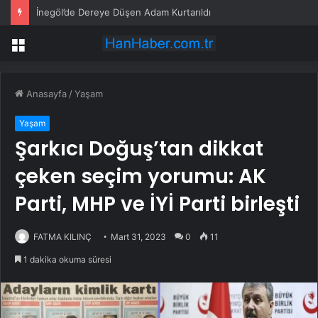
İnegöl’de Dereye Düşen Adam Kurtarıldı
Menü
Anasayfa
/
Yaşam
Yaşam
Şarkıcı Doğuş’tan dikkat
çeken seçim yorumu: AK
Parti, MHP ve İYİ Parti birleşti
FATMA KILINÇ
Mart 31, 2023
0
11
1 dakika okuma süresi