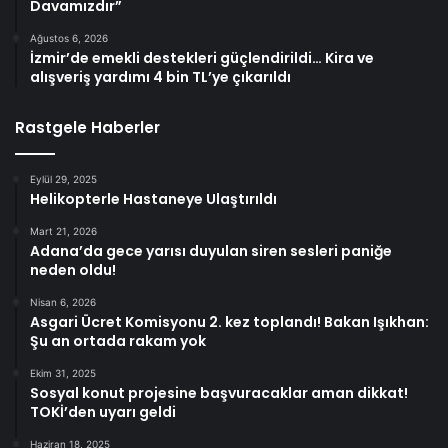
Davamızdır”
Ağustos 6, 2026
İzmir’de emekli destekleri güçlendirildi… Kira ve
alışveriş yardımı 4 bin TL’ye çıkarıldı
Rastgele Haberler
Eylül 29, 2025
Helikopterle Hastaneye Ulaştırıldı
Mart 21, 2026
Adana’da gece yarısı duyulan siren sesleri paniğe
neden oldu!
Nisan 6, 2026
Asgari Ücret Komisyonu 2. kez toplandı! Bakan Işıkhan:
Şu an ortada rakam yok
Ekim 31, 2025
Sosyal konut projesine başvuracaklar aman dikkat!
TOKİ’den uyarı geldi
Haziran 18, 2025