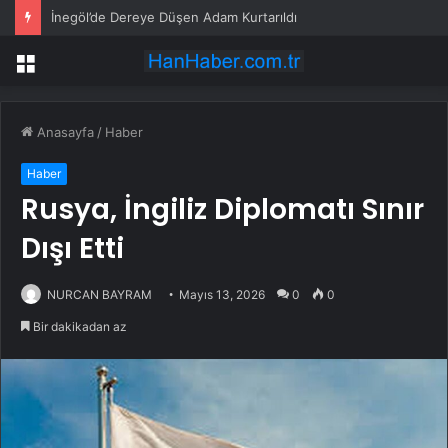
İnegöl’de Dereye Düşen Adam Kurtarıldı
Menü
Anasayfa
/
Haber
Haber
Rusya, İngiliz Diplomatı Sınır
Dışı Etti
NURCAN BAYRAM
Mayıs 13, 2026
0
0
Bir dakikadan az