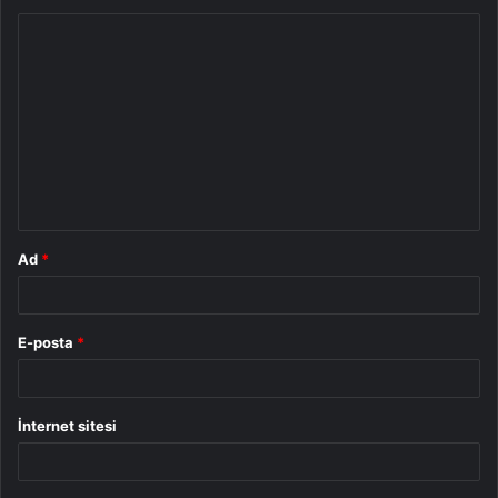
Y
o
r
u
m
*
Ad
*
E-posta
*
İnternet sitesi