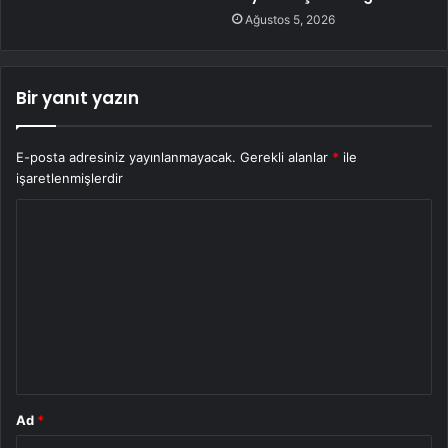
Ağustos 5, 2026
Bir yanıt yazın
E-posta adresiniz yayınlanmayacak.
Gerekli alanlar
*
ile
işaretlenmişlerdir
Y
o
r
u
m
*
Ad
*