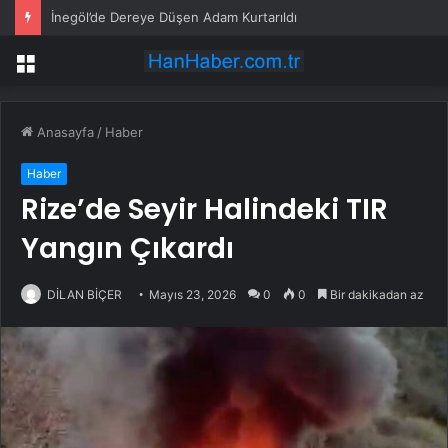
İnegöl’de Dereye Düşen Adam Kurtarıldı
Menü
Anasayfa
/
Haber
Haber
Rize’de Seyir Halindeki TIR
Yangın Çıkardı
DİLAN BİÇER
Mayıs 23, 2026
0
0
Bir dakikadan az