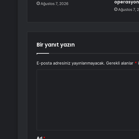
operasyonu
Ağustos 7, 2026
Ağustos 7, 
Bir yanıt yazın
E-posta adresiniz yayınlanmayacak.
Gerekli alanlar
*
i
Y
o
r
u
m
*
Ad
*