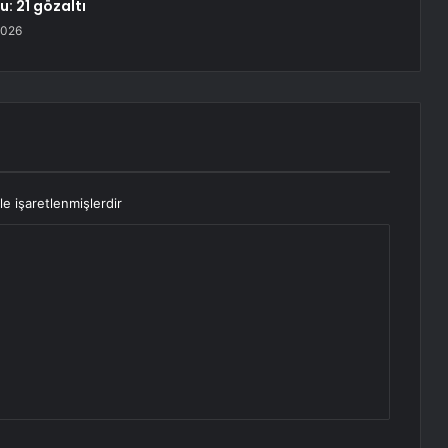
: 21 gözaltı
2026
le işaretlenmişlerdir