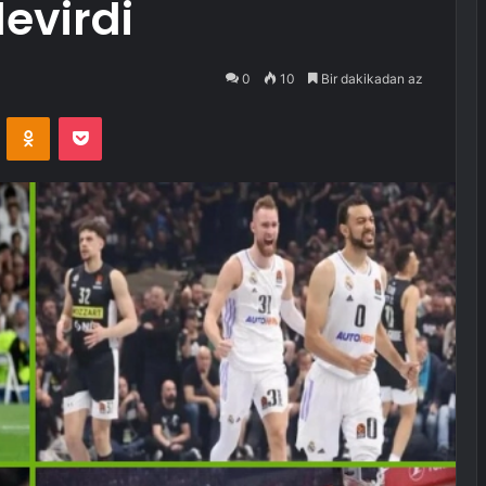
evirdi
0
10
Bir dakikadan az
VKontakte
Odnoklassniki
Pocket