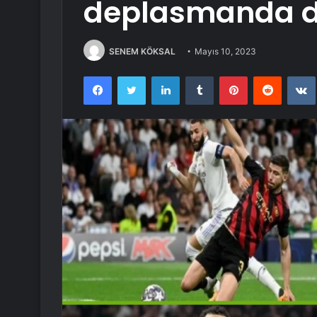
deplasmanda d
SENEM KÖKSAL
Mayıs 10, 2023
Facebook
Twitter
LinkedIn
Tumblr
Pinterest
Reddit