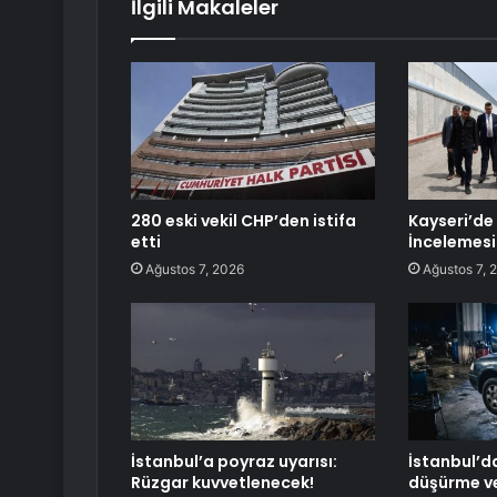
İlgili Makaleler
280 eski vekil CHP’den istifa
Kayseri’de
etti
İncelemesi
Ağustos 7, 2026
Ağustos 7, 
İstanbul’a poyraz uyarısı:
İstanbul’d
Rüzgar kuvvetlenecek!
düşürme ve