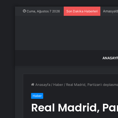
Amasya’da
Cuma, Ağustos 7 2026
Son Dakika Haberleri
ANASAY
Anasayfa
/
Haber
/
Real Madrid, Partizan’ı deplasm
Haber
Real Madrid, Par