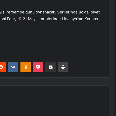
ayıs Perşembe günü oynanacak. Serilerinde üç galibiyet
nal Four, 19-21 Mayıs tarihlerinde Litvanya’nın Kaunas
erest
Reddit
VKontakte
Odnoklassniki
Pocket
E-Posta ile paylaş
Yazdır