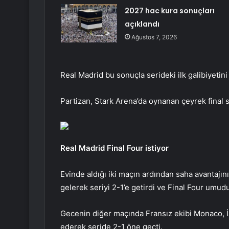
2027 hac kura sonuçları
açıklandı
Ağustos 7, 2026
Real Madrid bu sonuçla serideki ilk galibiyetini
Partizan, Stark Arena’da oynanan çeyrek final 
Real Madrid Final Four istiyor
Evinde aldığı iki maçın ardından saha avantaj
gelerek seriyi 2-1’e getirdi ve Final Four umu
Gecenin diğer maçında Fransız ekibi Monaco, İs
ederek seride 2-1 öne geçti.