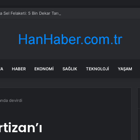
 Sel Felaketi: 5 Bin Dekar Tarım Alanı Etkilendi
FA
HABER
EKONOMI
SAĞLIK
TEKNOLOJI
YAŞAM
anda devirdi
tizan’ı