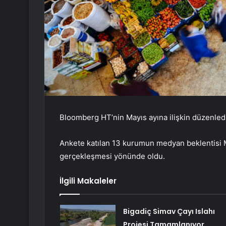
Bloomberg HT’nin Mayıs ayına ilişkin düzenledi
Ankete katılan 13 kurumun medyan beklentisi M
gerçekleşmesi yönünde oldu.
İlgili Makaleler
Bigadiç Simav Çayı Islahı
Projesi Tamamlanıyor