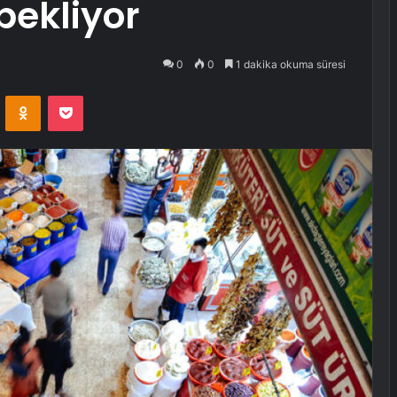
bekliyor
0
0
1 dakika okuma süresi
VKontakte
Odnoklassniki
Pocket