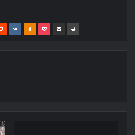
erest
Reddit
VKontakte
Odnoklassniki
Pocket
E-Posta ile paylaş
Yazdır