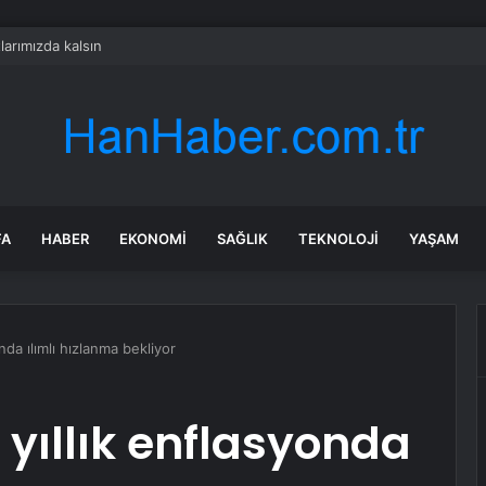
arımızda kalsın
FA
HABER
EKONOMI
SAĞLIK
TEKNOLOJI
YAŞAM
nda ılımlı hızlanma bekliyor
 yıllık enflasyonda