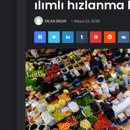
ılımlı hızlanma 
DİLAN BİÇER
Mayıs 23, 2026
Facebook
Twitter
LinkedIn
Tumblr
Pinterest
Reddit