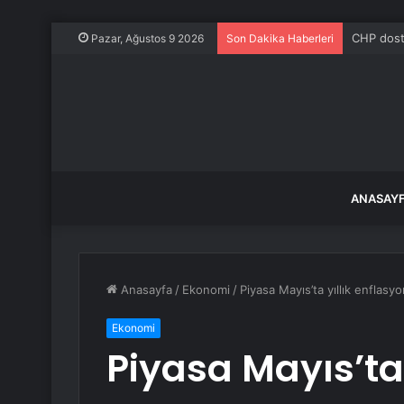
CHP dostl
Pazar, Ağustos 9 2026
Son Dakika Haberleri
ANASAY
Anasayfa
/
Ekonomi
/
Piyasa Mayıs’ta yıllık enflasyo
Ekonomi
Piyasa Mayıs’ta