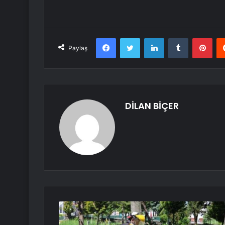
Facebook
Twitter
LinkedIn
Tumblr
Pint
Paylaş
DİLAN BİÇER