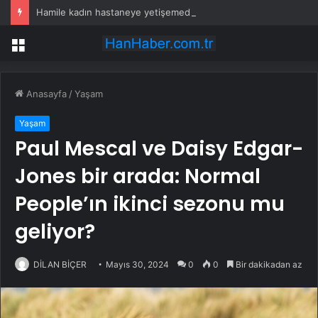
Hamile kadın hastaneye yetişemedi, motosiklet üzerinde doğum yaptı
Menü
Anasayfa
/
Yaşam
Yaşam
Paul Mescal ve Daisy Edgar-
Jones bir arada: Normal
People’ın ikinci sezonu mu
geliyor?
DİLAN BİÇER
Mayıs 30, 2024
0
0
Bir dakikadan az