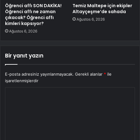
Öğrenci affı SON DAKİKA!
Temiz Maltepe için ekipler
Öğrenci affı ne zaman
Altayçeşme’de sahada
çıkacak? Öğrenci affı
Ağustos 6, 2026
kimleri kapsıyor?
Ağustos 6, 2026
Bir yanıt yazın
E-posta adresiniz yayınlanmayacak.
Gerekli alanlar
*
ile
işaretlenmişlerdir
Y
o
r
u
m
*