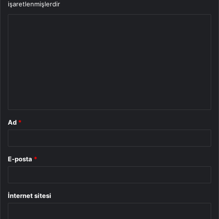
işaretlenmişlerdir
Y
o
r
u
m
*
Ad
*
E-posta
*
İnternet sitesi