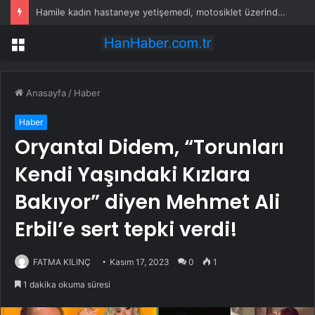
Son dakika… Tutuklu Belediye Başkanı Erdal Beşikçioğlu’nun esrar testi pozitif çıktı
Menü
Anasayfa
/
Haber
Haber
Oryantal Didem, “Torunları
Kendi Yaşındaki Kızlara
Bakıyor” diyen Mehmet Ali
Erbil’e sert tepki verdi!
FATMA KILINÇ
Kasım 17, 2023
0
1
1 dakika okuma süresi