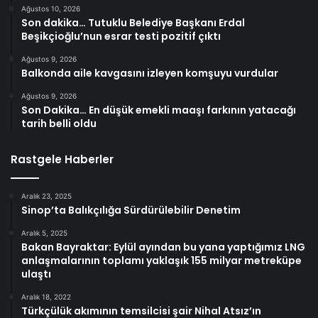
Ağustos 10, 2026
Son dakika… Tutuklu Belediye Başkanı Erdal
Beşikçioğlu’nun esrar testi pozitif çıktı
Ağustos 9, 2026
Balkonda aile kavgasını izleyen komşuyu vurdular
Ağustos 9, 2026
Son Dakika… En düşük emekli maaşı farkının yatacağı
tarih belli oldu
Rastgele Haberler
Aralık 23, 2025
Sinop’ta Balıkçılığa Sürdürülebilir Denetim
Aralık 5, 2025
Bakan Bayraktar: Eylül ayından bu yana yaptığımız LNG
anlaşmalarının toplamı yaklaşık 155 milyar metreküpe
ulaştı
Aralık 18, 2022
Türkçülük akımının temsilcisi şair Nihal Atsız’ın