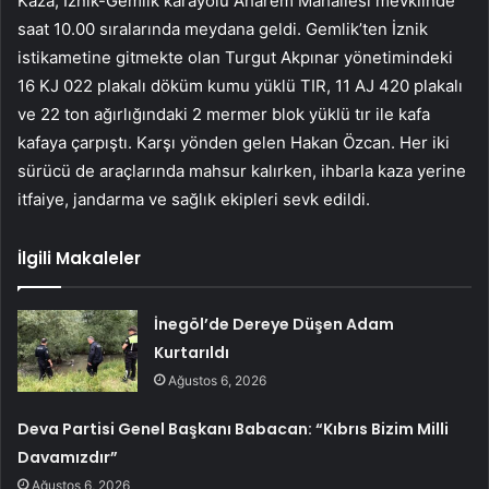
Kaza, İznik-Gemlik karayolu Aharem Mahallesi mevkiinde
saat 10.00 sıralarında meydana geldi. Gemlik’ten İznik
istikametine gitmekte olan Turgut Akpınar yönetimindeki
16 KJ 022 plakalı döküm kumu yüklü TIR, 11 AJ 420 plakalı
ve 22 ton ağırlığındaki 2 mermer blok yüklü tır ile kafa
kafaya çarpıştı. Karşı yönden gelen Hakan Özcan. Her iki
sürücü de araçlarında mahsur kalırken, ihbarla kaza yerine
itfaiye, jandarma ve sağlık ekipleri sevk edildi.
İlgili Makaleler
İnegöl’de Dereye Düşen Adam
Kurtarıldı
Ağustos 6, 2026
Deva Partisi Genel Başkanı Babacan: “Kıbrıs Bizim Milli
Davamızdır”
Ağustos 6, 2026