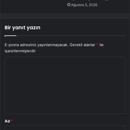
Ağustos 5, 2026
Bir yanıt yazın
E-posta adresiniz yayınlanmayacak.
Gerekli alanlar
*
ile
işaretlenmişlerdir
Y
o
r
u
m
*
Ad
*