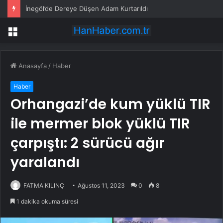
İnegöl’de Dereye Düşen Adam Kurtarıldı
Menü
Anasayfa
/
Haber
Haber
Orhangazi’de kum yüklü TIR
ile mermer blok yüklü TIR
çarpıştı: 2 sürücü ağır
yaralandı
FATMA KILINÇ
Ağustos 11, 2023
0
8
1 dakika okuma süresi