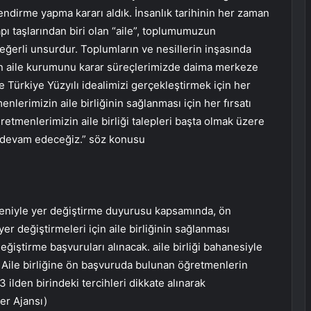
endirme yapma kararı aldık. İnsanlık tarihinin her zaman
pı taşlarından biri olan “aile”, toplumumuzun
değerli unsurdur. Toplumların ve nesillerin inşasında
olan aile kurumunu karar süreçlerimizde daima merkeze
de Türkiye Yüzyılı idealimizi gerçekleştirmek için her
lerimizin aile birliğinin sağlanması için her fırsatı
tmenlerimizin aile birliği talepleri başta olmak üzere
 devam edeceğiz.” söz konusu
edeniyle yer değiştirme duyurusu kapsamında, ön
er değiştirmeleri için aile birliğinin sağlanması
değiştirme başvuruları alınacak. aile birliği bahanesiyle
Aile birliğine ön başvuruda bulunan öğretmenlerin
 ilden birindeki tercihleri ​​dikkate alınarak
er Ajansı)