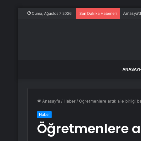
Amasya’da
Cuma, Ağustos 7 2026
Son Dakika Haberleri
ANASAY
Anasayfa
/
Haber
/
Öğretmenlere artık aile birliği ba
Haber
Öğretmenlere art