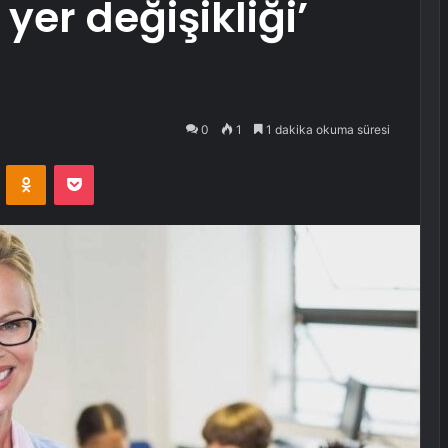
yer değişikliği’
0
1
1 dakika okuma süresi
VKontakte
Odnoklassniki
Pocket