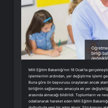
Milli Eğitim Bakanlığı’nın 18 Ocak’ta gerçekleş
işlemlerinin ardından, yer değiştirme işlemi g
Buna göre ön başvurusu onaylanan ancak atam
birliğinin sağlanması amacıyla ek yer değişikliği
arasında alınacağı bildirildi. Toplumların ve n
odaklanarak hareket eden Milli Eğitim Bakanlığı
doğrultuda yeni bir adım atıyor. Söz konusu ata