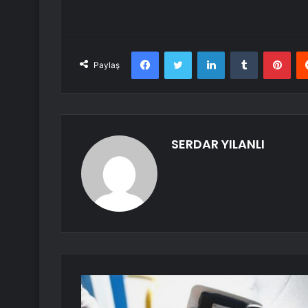
Facebook
Twitter
LinkedIn
Tumblr
Pint
Paylaş
SERDAR YILANLI