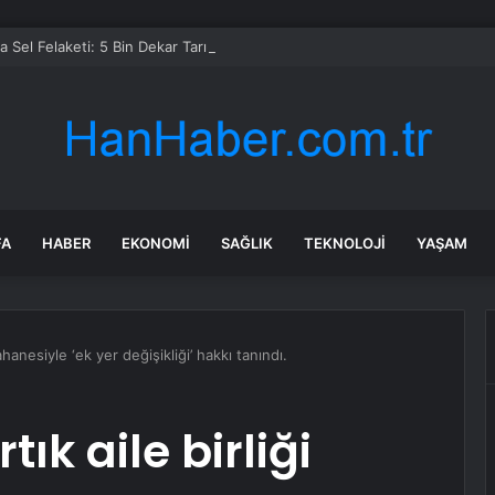
 Sel Felaketi: 5 Bin Dekar Tarım Alanı Etkilendi
FA
HABER
EKONOMI
SAĞLIK
TEKNOLOJI
YAŞAM
hanesiyle ‘ek yer değişikliği’ hakkı tanındı.
ık aile birliği