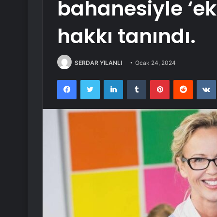
bahanesiyle ‘ek 
hakkı tanındı.
SERDAR YILANLI
Ocak 24, 2024
Facebook
Twitter
LinkedIn
Tumblr
Pinterest
Reddit