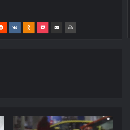
erest
Reddit
VKontakte
Odnoklassniki
Pocket
E-Posta ile paylaş
Yazdır