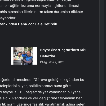
lan bir eğitim kurumu normuyla ilişkilendirilmesi
ahis atamaları illerin norm takım durumları dikkate
mayacaktır.
mankinden Daha Zor Hale Getirdik
Bayraklı’da İnşaatlara Sıkı
Denetim
Ağustos 7, 2026
n değerlendirmesinde, “Göreve geldiğimiz günden bu
aleplerini alıyor, politikalarımızı buna göre
rı atıyoruz. . Bu bağlamda yaz aylarından bu yana
e aldık. Randevu ve yer değiştirme takviminin her
Artık norm üzerinde fazlalık yaratmamak adına gelen