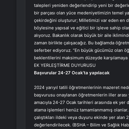
talepleri yeniden değerlendirip yeni bir değerl
bir parçası olan yüce medeniyetimizin temel ya
çekirdeğini oluşturur; Milletimizi var eden en 
böylesine yapısal ve eğitici bir işleve sahip 
alıyoruz. Bakanlık olarak büyük bir aile iklimin
zaman birlikte çalışacağız. Bu bağlamda öğretmen
seferber ediyoruz. “En büyük gücümüz olan öğre
beklentilerini maksimum düzeyde karşılamaya
EK YERLEŞTİRME DUYURUSU
Başvurular 24-27 Ocak’ta yapılacak
2024 yarıyıl tatili öğretmenlerinin mazeret n
başvurusu onaylanan öğretmenlerin iller arası y
amacıyla 24-27 Ocak tarihleri ​​arasında ek yer 
atama işlemleri henüz tamamlanmamış olanlar. 
çalıştıkları ildeki veya duyuru ekinde yer alan 23
değerlendirilecek. (BSHA – Bilim ve Sağlık Hab