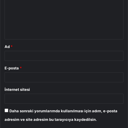
r
u
m
*
Ad
*
E-posta
*
İnternet sitesi
Daha sonraki yorumlarımda kullanılması için adım, e-posta
adresim ve site adresim bu tarayıcıya kaydedilsin.