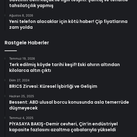
tahsilatçılık yapmış
Ağustos 8, 2026
Yeni telefon alacaklar için kötü haber! Çip fiyatlarına
zam yolda
Rastgele Haberler
Temmuz 19, 2026
Terk edilmiş köyde tarihi keşif! Eski ahırın altından
kilolarca altın çıktı
Ekim 27, 2024
BRICS Zirvesi: Küresel İşbirliği ve Gelişim
Haziran 25, 2025
Bessent: ABD ulusal borcu konusunda asla temerrüde
düşmeyecek
Temmuz 4, 2025
PİYASAYA BAKIŞ-Demir cevheri, Çin’in endüstriyel
kapasite fazlasını azaltma çabalarıyla yükseldi