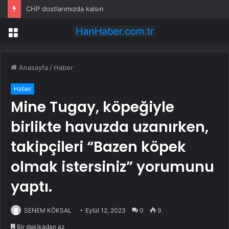
CHP dostlarımızda kalsın
Menü
Anasayfa
/
Haber
Haber
Mine Tugay, köpeğiyle
birlikte havuzda uzanırken,
takipçileri “Bazen köpek
olmak istersiniz” yorumunu
yaptı.
SENEM KÖKSAL
Eylül 12, 2023
0
9
Bir dakikadan az