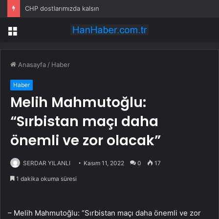
CHP dostlarımızda kalsın
Menü
Anasayfa
/
Haber
Haber
Melih Mahmutoğlu:
“Sırbistan maçı daha
önemli ve zor olacak”
SERDAR YILANLI
Kasım 11, 2022
0
17
1 dakika okuma süresi
– Melih Mahmutoğlu: “Sırbistan maçı daha önemli ve zor