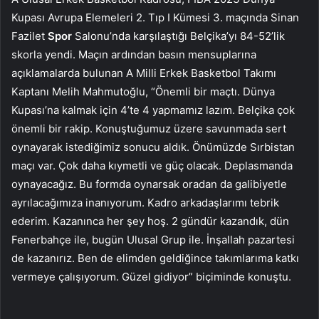
Kupası Avrupa Elemeleri 2. Tıp I Kümesi 3. maçında Sinan
Fazilet
Spor
Salonu’nda karşılaştığı Belçika’yı 84-52’lik
skorla yendi. Maçın ardından basın mensuplarına
açıklamalarda bulunan A Milli Erkek Basketbol Takımı
Kaptanı Melih Mahmutoğlu, “Önemli bir maçtı. Dünya
Kupası’na kalmak için 4’te 4 yapmamız lazım. Belçika çok
önemli bir rakip. Konuştuğumuz üzere savunmada sert
oynayarak istediğimiz sonucu aldık. Önümüzde Sırbistan
maçı var. Çok daha kıymetli ve güç olacak. Deplasmanda
oynayacağız. Bu formda oynarsak oradan da galibiyetle
ayrılacağımıza inanıyorum. Kadro arkadaşlarımı tebrik
ederim. Kazanınca her şey hoş. 2 gündür kazandık, dün
Fenerbahçe ile, bugün Ulusal Grup ile. İnşallah pazartesi
de kazanırız. Ben de elimden geldiğince takımlarıma katkı
vermeye çalışıyorum. Güzel gidiyor” biçiminde konuştu.