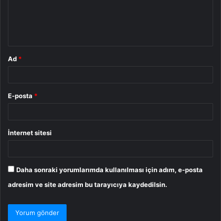
u
m
*
Ad
*
E-posta
*
İnternet sitesi
Daha sonraki yorumlarımda kullanılması için adım, e-posta
adresim ve site adresim bu tarayıcıya kaydedilsin.