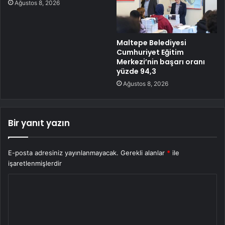
Ağustos 8, 2026
Maltepe Belediyesi
Cumhuriyet Eğitim
Merkezi’nin başarı oranı
yüzde 94,3
Ağustos 8, 2026
Bir yanıt yazın
E-posta adresiniz yayınlanmayacak.
Gerekli alanlar
*
ile
işaretlenmişlerdir
Y
o
r