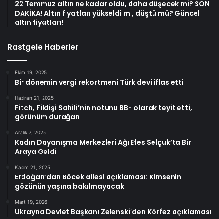
22 Temmuz altın ne kadar oldu, daha düşecek mi? SON
DAKİKA! Altın fiyatları yükseldi mi, düştü mü? Güncel
altın fiyatları!
Rastgele Haberler
Ekim 19, 2025
Bir dönemin vergi rekortmeni Türk devi iflas etti
Haziran 21, 2025
Fitch, Fildişi Sahili’nin notunu BB- olarak teyit etti,
görünüm durağan
Aralık 7, 2025
Kadın Dayanışma Merkezleri Ağı Efes Selçuk’ta Bir
Araya Geldi
Kasım 21, 2025
Erdoğan’dan Böcek ailesi açıklaması: Kimsenin
gözünün yaşına bakılmayacak
Mart 19, 2026
Ukrayna Devlet Başkanı Zelenski’den Körfez açıklaması