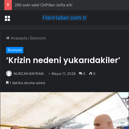
280 eski vekil CHP’den istifa etti
Menü
Anasayfa
/
Ekonomi
Ekonomi
‘Krizin nedeni yukarıdakiler’
NURCAN BAYRAM
Mayıs 11, 2026
0
0
1 dakika okuma süresi