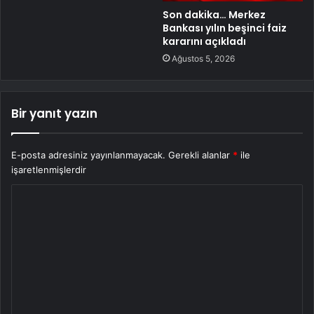
Son dakika… Merkez
Bankası yılın beşinci faiz
kararını açıkladı
Ağustos 5, 2026
Bir yanıt yazın
E-posta adresiniz yayınlanmayacak.
Gerekli alanlar
*
ile
işaretlenmişlerdir
Y
o
r
u
m
*