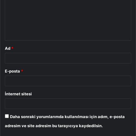
r
u
m
*
Ad
*
E-posta
*
İnternet sitesi
Daha sonraki yorumlarımda kullanılması için adım, e-posta
adresim ve site adresim bu tarayıcıya kaydedilsin.