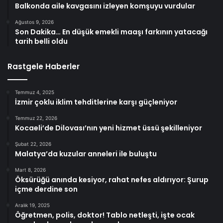
Balkonda aile kavgasını izleyen komşuyu vurdular
Ağustos 9, 2026
Son Dakika… En düşük emekli maaşı farkının yatacağı
tarih belli oldu
Rastgele Haberler
Temmuz 4, 2025
İzmir çoklu iklim tehditlerine karşı güçleniyor
Temmuz 22, 2026
Kocaeli’de Dilovası’nın yeni hizmet üssü şekilleniyor
Şubat 22, 2026
Malatya’da kuzular anneleri ile buluştu
Mart 8, 2026
Öksürüğü anında kesiyor, rahat nefes aldırıyor: Şurup
içme derdine son
Aralık 19, 2025
Öğretmen, polis, doktor! Tablo netleşti, işte ocak