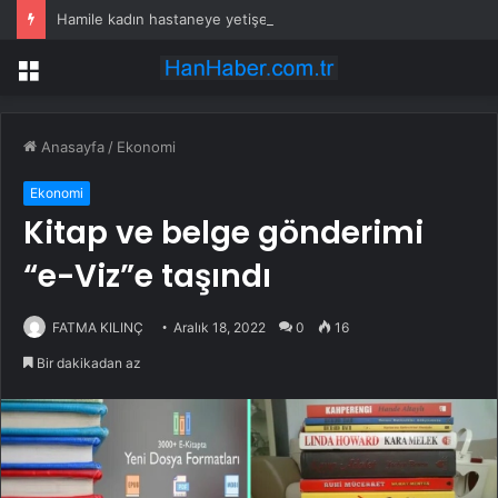
Hamile kadın hastaneye yetişemedi, motosiklet üzerinde doğum yaptı
Menü
Anasayfa
/
Ekonomi
Ekonomi
Kitap ve belge gönderimi
“e-Viz”e taşındı
FATMA KILINÇ
Aralık 18, 2022
0
16
Bir dakikadan az