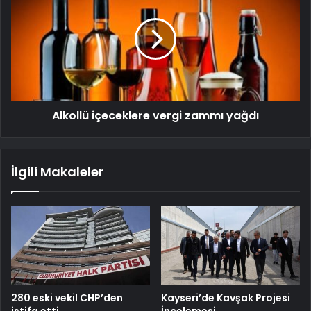
Alkollü içeceklere vergi zammı yağdı
İlgili Makaleler
280 eski vekil CHP’den
Kayseri’de Kavşak Projesi
istifa etti
İncelemesi