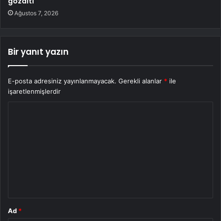
gözaltı
Ağustos 7, 2026
Bir yanıt yazın
E-posta adresiniz yayınlanmayacak.
Gerekli alanlar
*
ile
işaretlenmişlerdir
Y
o
r
u
m
*
Ad
*