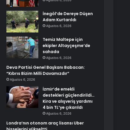
Ağustos 6, 2026
İnegöl’de Dereye Düşen
Adam Kurtarıldı
Ağustos 6, 2026
Temiz Maltepe için
ekipler Altayçeşme’de
sahada
Ağustos 6, 2026
Deva Partisi Genel Başkanı Babacan:
“Kıbrıs Bizim Milli Davamızdır”
Ağustos 6, 2026
İzmir’de emekli
destekleri güçlendirildi…
Kira ve alışveriş yardımı
4 bin TL’ye çıkarıldı
Ağustos 6, 2026
Londra’nın otonom araç lisansı Uber
hisselerini yükseltti