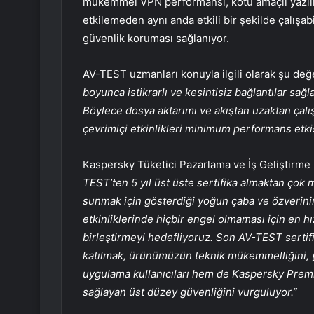
mükemmel VPN performansı, kötü amaçlı yazılı
etkilemeden aynı anda etkili bir şekilde çalışab
güvenlik koruması sağlanıyor.
AV-TEST uzmanları konuyla ilgili olarak şu d
boyunca istikrarlı ve kesintisiz bağlantılar sağla
Böylece dosya aktarımı ve akıştan uzaktan çalı
çevrimiçi etkinlikleri minimum performans etki
Kaspersky Tüketici Pazarlama ve İş Geliştirme
TEST’ten 5 yıl üst üste sertifika almaktan çok 
sunmak için gösterdiği yoğun çaba ve özverinin
etkinliklerinde hiçbir engel olmaması için en hı
birleştirmeyi hedefliyoruz. Son AV-TEST sertifi
katılmak, ürünümüzün teknik mükemmelliğini, yü
uygulama kullanıcıları hem de Kaspersky Premiu
sağlayan üst düzey güvenliğini vurguluyor.”