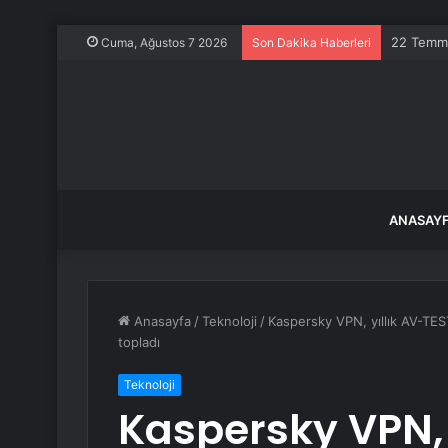
22 Temmuz
Cuma, Ağustos 7 2026
Son Dakika Haberleri
ANASAY
Anasayfa
/
Teknoloji
/
Kaspersky VPN, yıllık AV-TES
topladı
Teknoloji
Kaspersky VPN, 