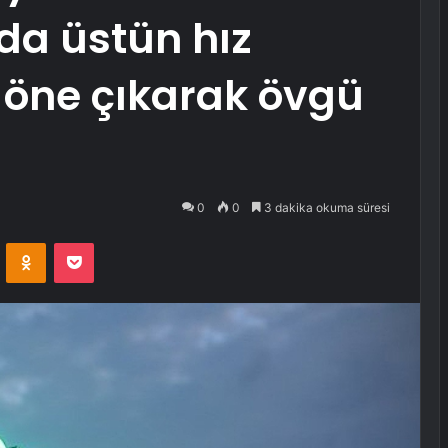
da üstün hız
 öne çıkarak övgü
0
0
3 dakika okuma süresi
VKontakte
Odnoklassniki
Pocket