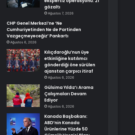
ekspertiz operasyonu: 21
gözaltı
Ağustos 7, 2026
CHP Genel Merkezi’ne ‘Ne
Cumhuriyetinden Ne de Partinden
Vazgeçmeyeceğiz’ Pankartı
Ağustos 6, 2026
Kılıçdaroğlu’nun üye
etkinliğine katılımcı
gönderdiği öne sürülen
ajanstan çarpıcı itiraf
Ağustos 6, 2026
Gülsima Yıldız’ı Arama
Çalışmaları Devam
Ediyor
Ağustos 6, 2026
Kanada Başbakanı:
ABD’nin Kanada
Ürünlerine Yüzde 50