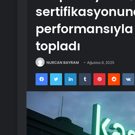
sertifikasyonun
performansıyla
topladı
NURCAN BAYRAM
Ağustos 6, 2025
Facebook
Twitter
LinkedIn
Tumblr
Pinterest
Reddit