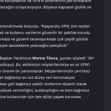
m korumasının ve VPN’in birbirlerinin performansını
ileceğini ortaya koyuyor. Böylece kapsamlı gizlilik ve
eğerlendirmede bulundu:
“Kaspersky VPN, tüm testler
dı ve kullanıcı verilerini güvenilir bir şekilde korudu.
şmaya ve güvenli taramaya kadar çok çeşitli günlük
siyle destekleme yeteneğini pekiştirdi.”
 Başkan Yardımcısı
Marina Titova
, şunları söyledi:
“AV-
mutluyuz. Bu, ekibimizin müşterilerimize en iyi VPN’i
 önemli bir yansımasıdır. Müşterilerimizin çevrimiçi
zlı bağlantıyı en üst düzey veri korumasıyla
kası gibi bağımsız sektör testlerine düzenli olarak
ksek verimliliğini, kullanışlılığını ve hem bağımsız
m kullanıcıları için tam dijital yaşam koruması