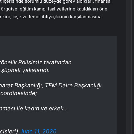
üt içerisinde sorumlu düzeyde görev aldıkları, finansal
örgütsel eğitim kampı faaliyetlerine katıldıkları öne
n kira, iaşe ve temel ihtiyaçlarının karşılanmasına
yönelik Polisimiz tarafından
şüpheli yakalandı.
arat Başkanlığı, TEM Daire Başkanlığı
koordinesinde;
anması ile kadın ve erkek…
cisleri)
June 11, 2026