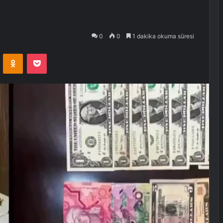
0
0
1 dakika okuma süresi
VKontakte
Odnoklassniki
Pocket