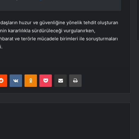
ndaşların huzur ve güvenliğine yönelik tehdit oluşturan
n kararlılıkla sürdürüleceği vurgulanırken,
ihbarat ve terörle mücadele birimleri ile soruşturmaları
i.
erest
Reddit
VKontakte
Odnoklassniki
Pocket
E-Posta ile paylaş
Yazdır