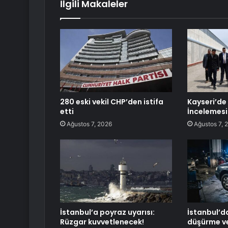
İlgili Makaleler
280 eski vekil CHP’den istifa
Kayseri’de
etti
İncelemesi
Ağustos 7, 2026
Ağustos 7, 
İstanbul’a poyraz uyarısı:
İstanbul’d
Rüzgar kuvvetlenecek!
düşürme ve