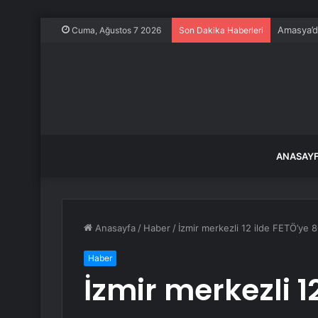
Amasya’da
Cuma, Ağustos 7 2026
Son Dakika Haberleri
ANASAY
Anasayfa
/
Haber
/
İzmir merkezli 12 ilde FETÖ’ye 8
Haber
İzmir merkezli 1