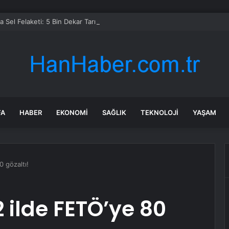
 Sel Felaketi: 5 Bin Dekar Tarım Alanı Etkilendi
FA
HABER
EKONOMI
SAĞLIK
TEKNOLOJI
YAŞAM
0 gözaltı!
2 ilde FETÖ’ye 80