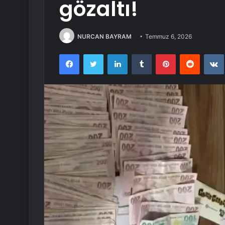
gözaltı!
NURCAN BAYRAM
Temmuz 6, 2026
Facebook
Twitter
LinkedIn
Tumblr
Pinterest
Reddit