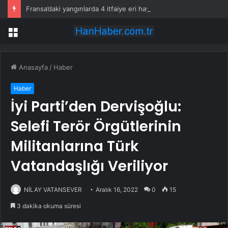
Fransa’daki yangınlarda 4 itfaiye eri hayatını kaybetti
Menü
Anasayfa
/
Haber
Haber
İyi Parti’den Dervişoğlu:
Selefi Terör Örgütlerinin
Militanlarına Türk
Vatandaşlığı Veriliyor
NİLAY VATANSEVER
Aralık 16, 2022
0
15
3 dakika okuma süresi