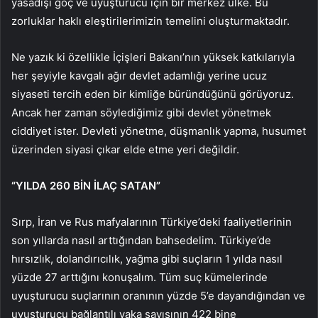
yasadışı göç ve uyuşturucu için bir merkez ülke. Bu
zorluklar haklı eleştirilerimizin temelini oluşturmaktadır.
Ne yazık ki özellikle İçişleri Bakanı’nın yüksek katkılarıyla
her şeyiyle kavgalı ağır devlet adamlığı yerine ucuz
siyaseti tercih eden bir kimliğe büründüğünü görüyoruz.
Ancak her zaman söylediğimiz gibi devlet yönetmek
ciddiyet ister. Devleti yönetme, düşmanlık yapma, husumet
üzerinden siyasi çıkar elde etme yeri değildir.
“YILDA 260 BİN İLAÇ SATAN”
Sırp, İran ve Rus mafyalarının Türkiye’deki faaliyetlerinin
son yıllarda nasıl arttığından bahsedelim. Türkiye’de
hırsızlık, dolandırıcılık, yağma gibi suçların 1 yılda nasıl
yüzde 27 arttığını konuşalım. Tüm suç kümelerinde
uyuşturucu suçlarının oranının yüzde 5’e dayandığından ve
uyuşturucu bağlantılı vaka sayısının 422 bine