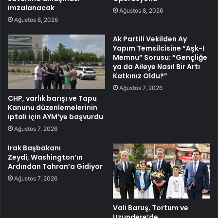
imzalanacak
Ağustos 8, 2026
Ağustos 8, 2026
Ak Partili Vekilden Ay
Yapım Temsilcisine “Aşk-I
Memnu” Sorusu: “Gençliğe
ya da Aileye Nasıl Bir Artı
Katkınız Oldu?”
Ağustos 7, 2026
CHP, varlık barışı ve Tapu
Kanunu düzenlemelerinin
iptali için AYM’ye başvurdu
Ağustos 7, 2026
Irak Başbakanı
Zeydi, Washington’ın
Ardından Tahran’a Gidiyor
Ağustos 7, 2026
Vali Baruş, Tortum ve
Uzundere’de