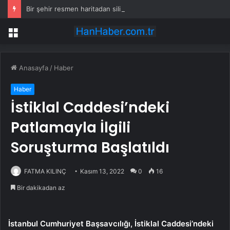
Bir şehir resmen haritadan silindi: Halk tahliye edildi
Menü
Anasayfa
/
Haber
Haber
İstiklal Caddesi’ndeki
Patlamayla İlgili
Soruşturma Başlatıldı
FATMA KILINÇ
Kasım 13, 2022
0
16
Bir dakikadan az
İstanbul Cumhuriyet Başsavcılığı, İstiklal Caddesi’ndeki