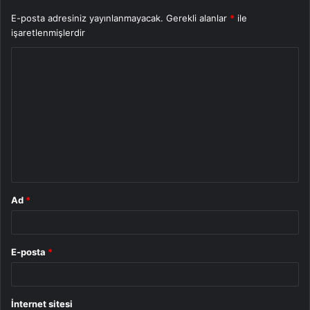
E-posta adresiniz yayınlanmayacak.
Gerekli alanlar
*
ile
işaretlenmişlerdir
Y
o
r
u
m
*
Ad
*
E-posta
*
İnternet sitesi