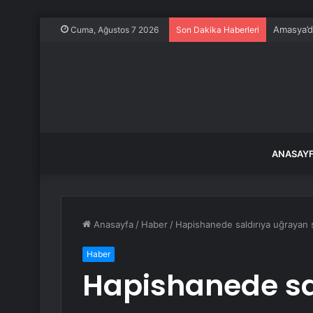
Amasya’da
Cuma, Ağustos 7 2026
Son Dakika Haberleri
ANASAY
Anasayfa
/
Haber
/
Hapishanede saldırıya uğrayan se
Haber
Hapishanede sa