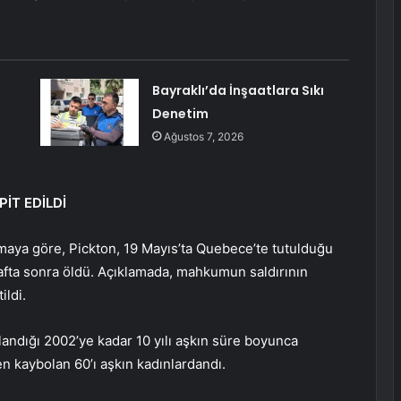
Bayraklı’da İnşaatlara Sıkı
Denetim
Ağustos 7, 2026
İT EDİLDİ
aya göre, Pickton, 19 Mayıs’ta Quebece’te tutulduğu
hafta sonra öldü. Açıklamada, mahkumun saldırının
ildi.
klandığı 2002’ye kadar 10 yılı aşkın süre boyunca
 kaybolan 60’ı aşkın kadınlardandı.