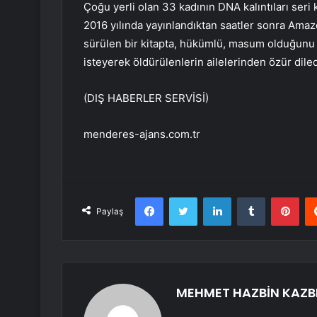
Çoğu yerli olan 33 kadının DNA kalıntıları seri 
2016 yılında yayınlandıktan saatler sonra Amazo
sürülen bir kitapta, hükümlü, masum olduğunu 
isteyerek öldürülenlerin ailelerinden özür diled
(DIŞ HABERLER SERVİSİ)
menderes-ajans.com.tr
Facebook
Twitter
LinkedIn
Tumblr
Pint
Paylaş
MEHMET HAZBİN KAZB