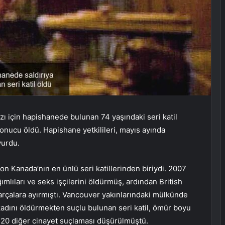
ı için hapishanede bulunan 74 yaşındaki seri katil
sonucu öldü. Hapishane yetkilileri, mayıs ayında
yurdu.
on Kanada’nın en ünlü seri katillerinden biriydi. 2007
lıları ve seks işçilerini öldürmüş, ardından British
parçalara ayırmıştı. Vancouver yakınlarındaki mülkünde
 kadını öldürmekten suçlu bulunan seri katil, ömür boyu
20 diğer cinayet suçlaması düşürülmüştü.