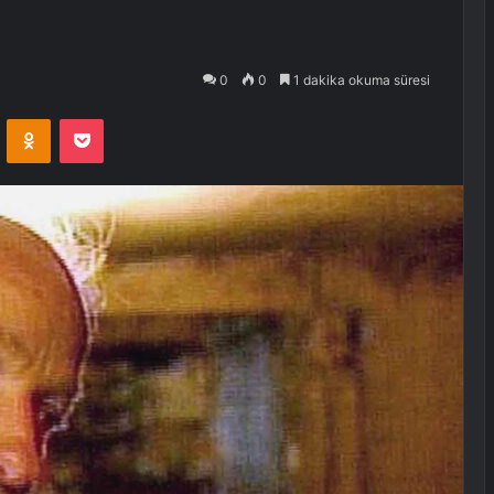
0
0
1 dakika okuma süresi
VKontakte
Odnoklassniki
Pocket