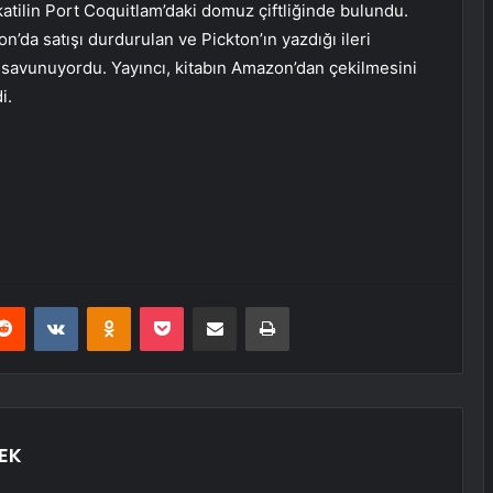
katilin Port Coquitlam’daki domuz çiftliğinde bulundu.
n’da satışı durdurulan ve Pickton’ın yazdığı ileri
savunuyordu. Yayıncı, kitabın Amazon’dan çekilmesini
i.
erest
Reddit
VKontakte
Odnoklassniki
Pocket
E-Posta ile paylaş
Yazdır
EK