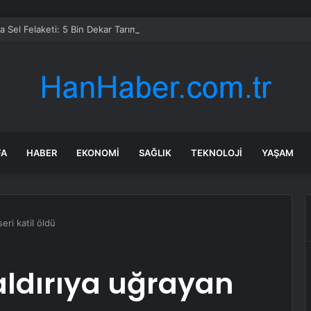
 Sel Felaketi: 5 Bin Dekar Tarım Alanı Etkilendi
FA
HABER
EKONOMI
SAĞLIK
TEKNOLOJI
YAŞAM
ri katil öldü
ldırıya uğrayan