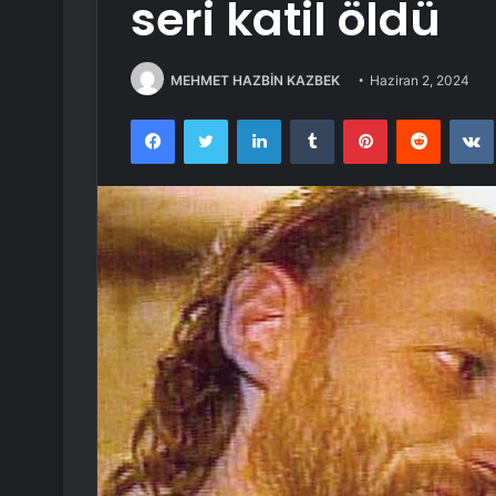
seri katil öldü
MEHMET HAZBİN KAZBEK
Haziran 2, 2024
Facebook
Twitter
LinkedIn
Tumblr
Pinterest
Reddit