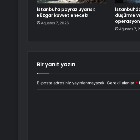
İstanbul’a poyraz uyarısı:
İstanbul’d
Rüzgar kuvvetlenecek!
düşürme ve
operasyonu
Ağustos 7, 2026
Ağustos 7, 
Bir yanıt yazın
E-posta adresiniz yayınlanmayacak.
Gerekli alanlar
*
i
Y
o
r
u
m